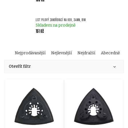
LIST PILOVÝ ZANOŘOVACÍ NA KOV, 34MM, BIM
Skladem na prodejně
151 Kč
Ř
Nejprodávanější
Nejlevnější
Nejdražší
Abecedně
V
a
Otevřít filtr
ý
z
p
e
i
n
s
í