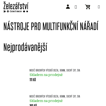
Přejít
na
NÁSTROJE PRO MULTIFUNKČNÍ NÁŘADÍ
obsah
Nejprodávanější
NOSIČ BRUSNÝCH VÝSEKŮ DELTA, 90MM, SUCHÝ ZIP, EVA
Skladem na prodejně
111 Kč
NOSIČ BRUSNÝCH VÝSEKŮ DELTA, 80MM, SUCHÝ ZIP, EVA
Skladem na prodejně
103 Kč