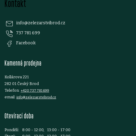
k
Kontakt
á
y
p
v
info
@
zelezarstvibrod.cz
ý
737 781 699
a
Facebook
p
t
i
Kamenná prodejna
í
s
Kollárova 221
u
282 01 Český Brod
Telefon:
+420 737 781 699
email:
info@zelezarstvibrod.cz
Otevírací doba
Pondělí:
8:00 - 12:00, 13:00 - 17:00