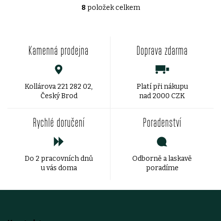
8
položek celkem
O
v
Kamenná prodejna
Doprava zdarma
l
á
d
Kollárova 221 282 02,
Platí při nákupu
Český Brod
nad 2000 CZK
a
Rychlé doručení
Poradenství
c
í
Do 2 pracovních dnů
Odborně a laskavě
p
u vás doma
poradíme
r
v
Z