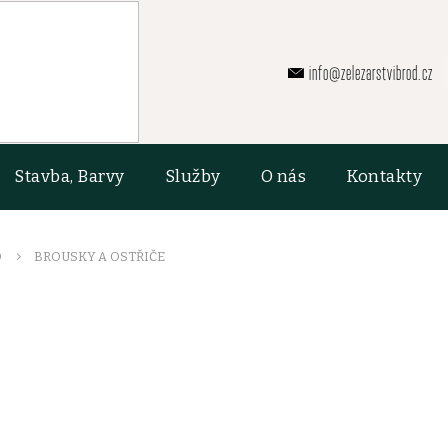
info@zelezarstvibrod.cz
Stavba, Barvy
Služby
O nás
Kontakty
O
BROUSKY A OSTŘIČE