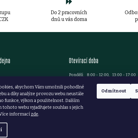
á
ákupu
Do 2 pracovních
Odbor
d
 CZK
dnů u vás doma
p
a
c
í
dejna
Otevírací doba
p
r
Pondělí:
8:00 - 12:00, 13:00 - 17:00
Úterý:
8:00 - 12:00, 13:00 - 17:00
Brod
v
ookies, abychom Vám umožnili pohodlné
Středa:
8:00 - 12:00, 13:00 - 17:00
37 781 699
Odmítnout
S
ebu a díky analýze provozu webu neustále
Čtvrtek:
8:00 - 12:00, 13:00 - 17:00
ezarstvibrod.cz
k
ho funkce, výkon a použitelnost. Dalším
Pátek:
8:00 - 12:00, 13:00 - 16:00
tohoto webu vyjadřujete souhlas s jejich
Sobota:
8:00 - 11:30
y
Více informací
zde
.
v
í
ý
azena.