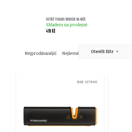
OSTŘIČ FISKARS BROUSEK NA NOŽE
Skladem na prodejně
419 Kč
Ř
Otevřít filtr
Nejprodávanější
Nejlevnější
Nejdražší
Abecedn
a
V
z
Kód:
117840
ý
e
p
n
i
í