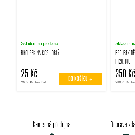
Skladem na prodejně
Skladem na
BROUSEK NA KOSU OBLÝ
BROUSEK DĚ
P120/180
25 Kč
350 K
DO KOŠÍKU
20,66 Kč bez DPH
289,26 Kč b
Kamenná prodejna
Doprava zd