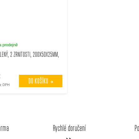
 prodejně
LENÝ, 2 ZRNITOSTI, 200X50X25MM,
č
DO KOŠÍKU
ez DPH
O
v
arma
Rychlé doručení
P
l