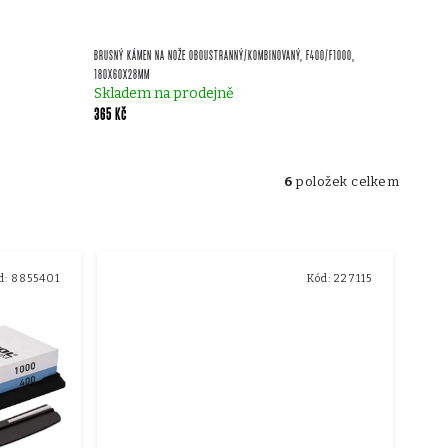
BRUSNÝ KÁMEN NA NOŽE OBOUSTRANNÝ/KOMBINOVANÝ, F400/F1000,
180X60X28MM
Skladem na prodejně
365 Kč
6
položek celkem
d:
8855401
Kód:
227115