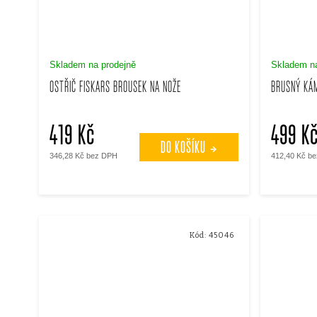
s
p
p
r
Skladem na prodejně
Skladem na
r
OSTŘIČ FISKARS BROUSEK NA NOŽE
BRUSNÝ KÁM
o
o
d
419 Kč
499 K
d
DO KOŠÍKU
u
346,28 Kč bez DPH
412,40 Kč b
u
k
k
t
Kód:
45046
t
ů
ů