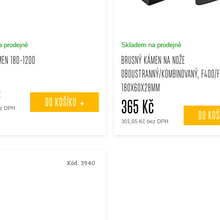
 prodejně
Skladem na prodejně
EN 180-1200
BRUSNÝ KÁMEN NA NOŽE
OBOUSTRANNÝ/KOMBINOVANÝ, F400/F
180X60X28MM
č
DO KOŠÍKU
365 Kč
ez DPH
DO KOŠ
301,65 Kč bez DPH
Kód:
3940