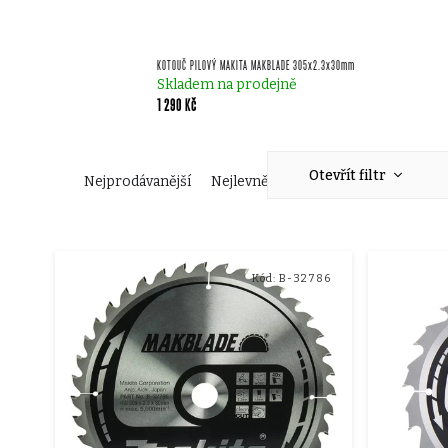
KOTOUČ PILOVÝ MAKITA MAKBLADE 305x2.3x30mm
Skladem na prodejně
1 290 Kč
Ř
Otevřít filtr
Nejprodávanější
Nejlevnější
Nejdražší
Abecedn
a
V
z
Kód:
B-32786
ý
e
p
n
i
í