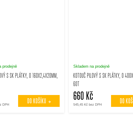
 prodejně
Skladem na prodejně
OVÝ S SK PLÁTKY, O 160X2,4X20MM,
KOTOUČ PILOVÝ S SK PLÁTKY, O 400
60T
660 Kč
DO KOŠÍKU
DO KOŠ
ez DPH
545,45 Kč bez DPH
O