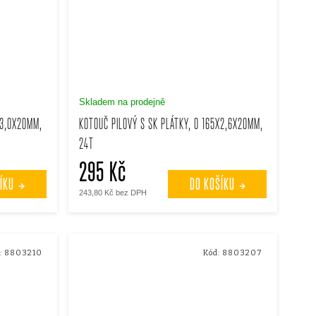
Skladem na prodejně
X3,0X20MM,
KOTOUČ PILOVÝ S SK PLÁTKY, O 165X2,6X20MM,
24T
295 Kč
ÍKU
DO KOŠÍKU
243,80 Kč bez DPH
:
8803210
Kód:
8803207