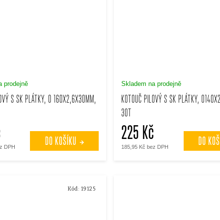
 prodejně
Skladem na prodejně
OVÝ S SK PLÁTKY, O 160X2,6X30MM,
KOTOUČ PILOVÝ S SK PLÁTKY, O140X
30T
č
225 Kč
DO KOŠÍKU
DO KOŠ
ez DPH
185,95 Kč bez DPH
Kód:
19125