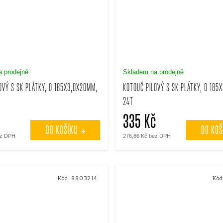
 prodejně
Skladem na prodejně
OVÝ S SK PLÁTKY, O 185X3,0X20MM,
KOTOUČ PILOVÝ S SK PLÁTKY, O 185
24T
č
335 Kč
DO KOŠÍKU
DO KOŠ
ez DPH
276,86 Kč bez DPH
Kód:
8803214
Kód