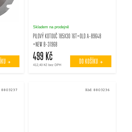
Skladem na prodejně
PILOVÝ KOTOUČ 185X30 16T=OLD A-89648
=NEW B-31968
499 Kč
ÍKU
DO KOŠÍKU
412,40 Kč bez DPH
:
8803237
Kód:
8803236