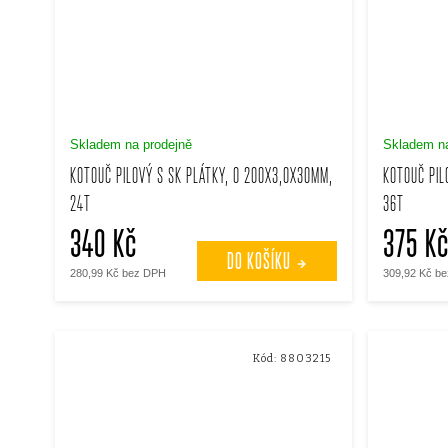
Skladem na prodejně
Skladem na
KOTOUČ PILOVÝ S SK PLÁTKY, O 200X3,0X30MM,
KOTOUČ PIL
24T
36T
340 Kč
375 K
DO KOŠÍKU
280,99 Kč bez DPH
309,92 Kč b
Kód:
8803215