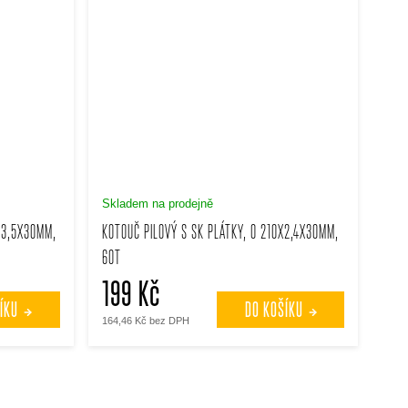
Skladem na prodejně
X3,5X30MM,
KOTOUČ PILOVÝ S SK PLÁTKY, O 210X2,4X30MM,
60T
199 Kč
ÍKU
DO KOŠÍKU
164,46 Kč bez DPH