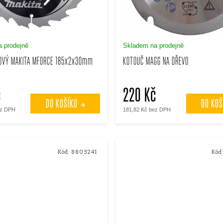
 prodejně
Skladem na prodejně
LOVÝ MAKITA MFORCE 185x2x30mm
KOTOUČ MAGG NA DŘEVO
č
220 Kč
DO KOŠÍKU
DO KOŠ
ez DPH
181,82 Kč bez DPH
Kód:
8803241
Kód