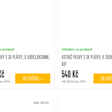
 prodejně
Skladem na prodejně
OVÝ S SK PLÁTKY, O 500X3,8X30MM,
KOTOUČ PILOVÝ S SK PLÁTKY, O 350
60T
Kč
540 Kč
DO KOŠÍKU
DO KOŠ
 bez DPH
446,28 Kč bez DPH
Kód:
19104