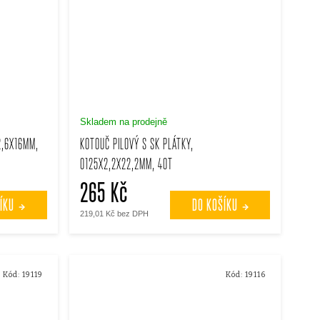
Skladem na prodejně
2,6X16MM,
KOTOUČ PILOVÝ S SK PLÁTKY,
O125X2,2X22,2MM, 40T
265 Kč
ÍKU
DO KOŠÍKU
219,01 Kč bez DPH
Kód:
19119
Kód:
19116