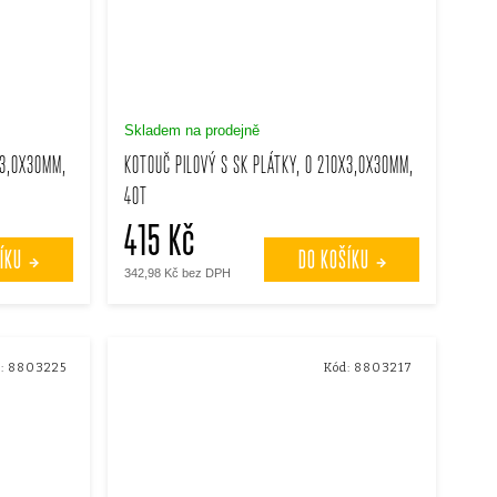
Skladem na prodejně
X3,0X30MM,
KOTOUČ PILOVÝ S SK PLÁTKY, O 210X3,0X30MM,
40T
415 Kč
ÍKU
DO KOŠÍKU
342,98 Kč bez DPH
:
8803225
Kód:
8803217