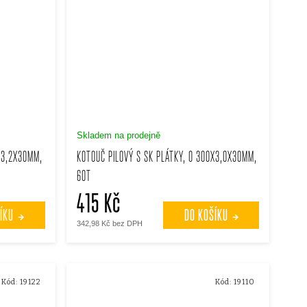
Skladem na prodejně
X3,2X30MM,
KOTOUČ PILOVÝ S SK PLÁTKY, O 300X3,0X30MM,
60T
415 Kč
ÍKU
DO KOŠÍKU
342,98 Kč bez DPH
Kód:
19122
Kód:
19110