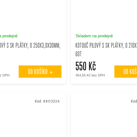
 prodejně
Skladem na prodejně
OVÝ S SK PLÁTKY, O 250X3,0X30MM,
KOTOUČ PILOVÝ S SK PLÁTKY, O 210
60T
550 Kč
DO KOŠÍKU
DO KOŠ
ez DPH
454,55 Kč bez DPH
Kód:
8803226
Kód