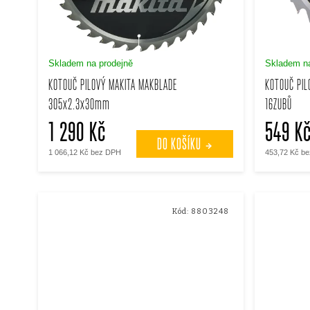
s
p
p
r
Skladem na prodejně
Skladem na
r
KOTOUČ PILOVÝ MAKITA MAKBLADE
KOTOUČ PI
o
305x2.3x30mm
16ZUBŮ
o
d
1 290 Kč
549 K
d
DO KOŠÍKU
u
1 066,12 Kč bez DPH
453,72 Kč b
u
k
k
Kód:
8803248
t
t
ů
ů