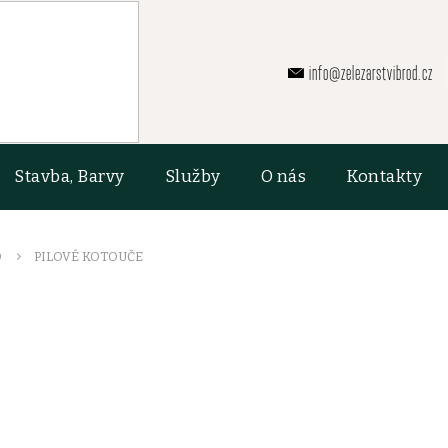
info@zelezarstvibrod.cz
Stavba, Barvy
Služby
O nás
Kontakty
O
PILOVÉ KOTOUČE