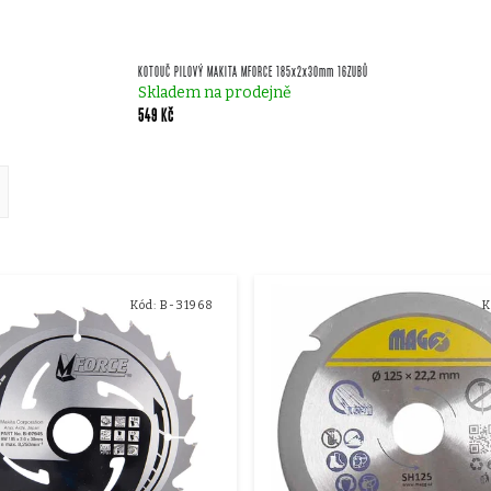
KOTOUČ PILOVÝ MAKITA MFORCE 185x2x30mm 16ZUBŮ
Skladem na prodejně
549 Kč
ě
Kód:
B-31968
K