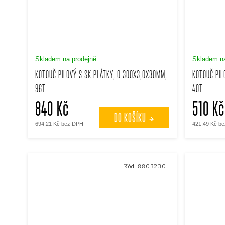
Skladem na prodejně
Skladem na
KOTOUČ PILOVÝ S SK PLÁTKY, O 300X3,0X30MM,
KOTOUČ PIL
96T
40T
840 Kč
510 Kč
DO KOŠÍKU
694,21 Kč bez DPH
421,49 Kč b
Kód:
8803230