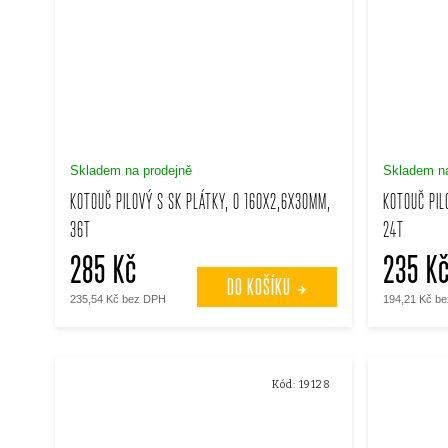
Skladem na prodejně
Skladem na
KOTOUČ PILOVÝ S SK PLÁTKY, O 160X2,6X30MM,
KOTOUČ PIL
36T
24T
285 Kč
235 K
DO KOŠÍKU
235,54 Kč bez DPH
194,21 Kč b
Kód:
19128