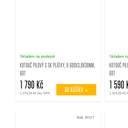
Skladem na prodejně
Skladem na
KOTOUČ PILOVÝ S SK PLÁTKY, O 600X3,8X30MM,
KOTOUČ PIL
60T
60T
1 790 Kč
1 590 
DO KOŠÍKU
1 479,34 Kč bez DPH
1 314,05 Kč
Kód:
19107