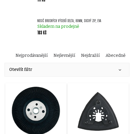
NOSIČ BRUSNÝCH VÝSEKŮ DELTA, 80MM, SUCHÝ ZIP, EVA
Skladem na prodejně
103 Kč
Ř
Nejprodávanější
Nejlevnější
Nejdražší
Abecedně
V
a
Otevřít filtr
ý
z
p
e
i
n
s
í