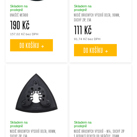
p
p
Skladem na
Skladem na
prodejně
prodejně
UNAŠEČ METABO
NOSIČ BRUSNÝCH VÝSEKŮ DELTA, 90MM,
SUCHÝ ZIP, EVA
r
190 Kč
r
111 Kč
157,02 Kč bez DPH
o
o
91,74 Kč bez DPH
DO KOŠÍKU
DO KOŠÍKU
d
d
u
u
k
k
t
t
ů
ů
Skladem na
Skladem na
prodejně
prodejně
NOSIČ BRUSNÝCH VÝSEKŮ DELTA, 80MM,
NOSIČ BRUSNÝCH VÝSEKŮ - M14, SUCHÝ ZIP
SUCHÝ ZIP, EVA
S REDUKCÍ ÚCHYTU DO VRTAČKY, 115MM