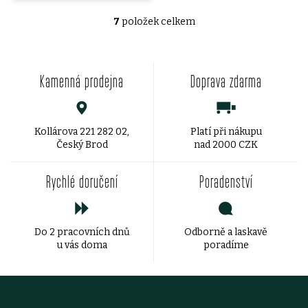
7
položek celkem
O
v
Kamenná prodejna
Doprava zdarma
l
á
d
Kollárova 221 282 02,
Platí při nákupu
Český Brod
nad 2000 CZK
a
Rychlé doručení
Poradenství
c
í
Do 2 pracovních dnů
Odborně a laskavě
p
u vás doma
poradíme
r
v
Z