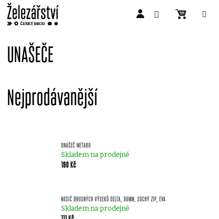
Přejít
na
UNAŠEČE
obsah
Nejprodávanější
UNAŠEČ METABO
Skladem na prodejně
190 Kč
NOSIČ BRUSNÝCH VÝSEKŮ DELTA, 90MM, SUCHÝ ZIP, EVA
Skladem na prodejně
111 Kč