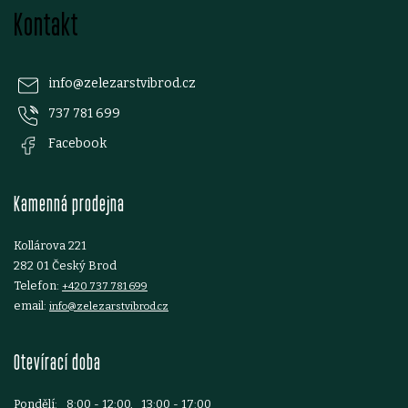
k
Kontakt
á
y
p
v
info
@
zelezarstvibrod.cz
ý
737 781 699
a
Facebook
p
t
i
Kamenná prodejna
í
s
Kollárova 221
u
282 01 Český Brod
Telefon:
+420 737 781 699
email:
info@zelezarstvibrod.cz
Otevírací doba
Pondělí:
8:00 - 12:00, 13:00 - 17:00