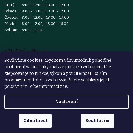
Úterý:
8:00 - 12:00, 13:00 - 17:00
Středa:
8:00 - 12:00, 13:00 - 17:00
Čtvrtek:
8:00 - 12:00, 13:00 - 17:00
Pátek:
8:00 - 12:00, 13:00 - 16:00
Sobota:
8:00 - 11:30
Důležité odkazy
Používáme cookies, abychom Vám umožnili pohodlné
prohlížení webu a díky analýze provozu webu neustále
Reklamace a vrácení zboží
zlepšovali jeho funkce, výkon a použitelnost. Dalším
Obchodní podmínky
procházením tohoto webu vyjadřujete souhlas s jejich
používáním. Více informací
zde
.
Podmínky ochrany osobních údajů
Nastavení
Copyright 2026
ŽELEZÁŘSTVÍ ČESKÝ BROD
. Všechna práva
vyhrazena.
Odmítnout
Souhlasím
Vytvořil Shoptet