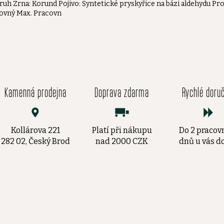
ruh Zrna: Korund Pojivo: Syntetické pryskyřice na bázi aldehydu Pr
ovný Max. Pracovn
Kamenná prodejna
Doprava zdarma
Rychlé doru
Kollárova 221
Platí při nákupu
Do 2 pracov
282 02, Český Brod
nad 2000 CZK
dnů u vás 