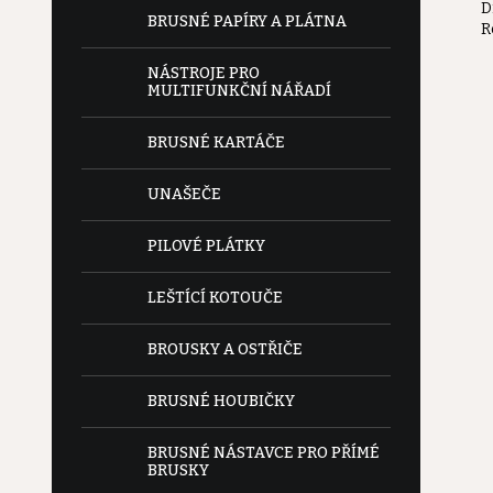
D
e
BRUSNÉ PAPÍRY A PLÁTNA
R
l
NÁSTROJE PRO
MULTIFUNKČNÍ NÁŘADÍ
BRUSNÉ KARTÁČE
UNAŠEČE
PILOVÉ PLÁTKY
LEŠTÍCÍ KOTOUČE
BROUSKY A OSTŘIČE
BRUSNÉ HOUBIČKY
BRUSNÉ NÁSTAVCE PRO PŘÍMÉ
BRUSKY