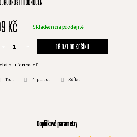
ODROBNOSTI HODNOCENÍ
odnocení
roduktu
99 Kč
,0
Skladem na prodejně
vězdiček.
PŘIDAT DO KOŠÍKU
etailní informace
Tisk
Zeptat se
Sdílet
Doplňkové parametry