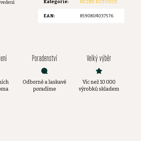
Kategorie
:
ŘEZNÉ KOTOUČE
ovedení:
EAN
:
8590804037576
čení
Poradenství
Velký výběr
ních
Odborně a laskavě
Víc než 10 000
doma
poradíme
výrobků skladem