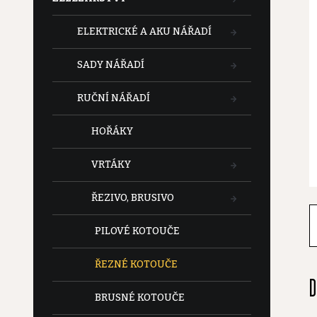
t
ELEKTRICKÉ A AKU NÁŘADÍ
r
SADY NÁŘADÍ
a
RUČNÍ NÁŘADÍ
n
HOŘÁKY
n
VRTÁKY
í
ŘEZIVO, BRUSIVO
p
PILOVÉ KOTOUČE
a
ŘEZNÉ KOTOUČE
D
n
BRUSNÉ KOTOUČE