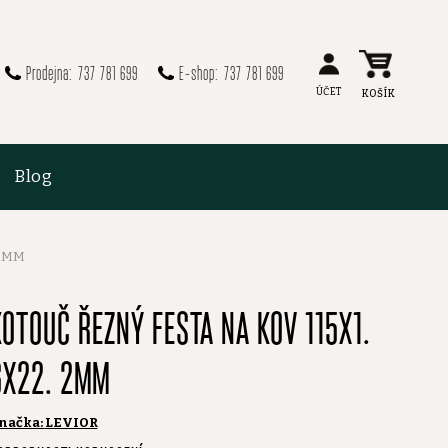
737 781 699
737 781 699
Blog
 2MM
KOTOUČ ŘEZNÝ FESTA NA KOV 115X1.
6X22. 2MM
načka:
LEVIOR
růměrné