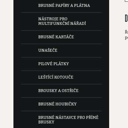
e
BRUSNÉ PAPÍRY A PLÁTNA
D
l
NÁSTROJE PRO
MULTIFUNKČNÍ NÁŘADÍ
Ř
BRUSNÉ KARTÁČE
p
UNAŠEČE
PILOVÉ PLÁTKY
LEŠTÍCÍ KOTOUČE
BROUSKY A OSTŘIČE
BRUSNÉ HOUBIČKY
BRUSNÉ NÁSTAVCE PRO PŘÍMÉ
BRUSKY