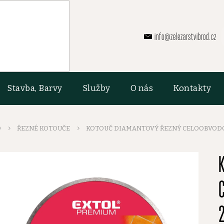
info@zelezarstvibrod.cz
Stavba, Barvy
Služby
O nás
Kontakty
O
ŘEZNÉ KOTOUČE
KOTOUČ DIAMANTOVÝ ŘEZNÝ CELOOBVODOV