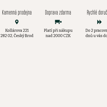
Kamenná prodejna
Doprava zdarma
Rychlé doru
Kollárova 221
Platí při nákupu
Do 2 pracov
282 02, Český Brod
nad 2000 CZK
dnů u vás 