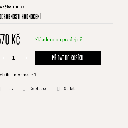
načka:
EXTOL
růměrné
ODROBNOSTI HODNOCENÍ
odnocení
roduktu
570 Kč
,0
Skladem na prodejně
vězdiček.
PŘIDAT DO KOŠÍKU
etailní informace
Tisk
Zeptat se
Sdílet