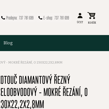
737 781 699
737 781 699
Blog
Ý - MOKRÉ ŘEZÁNÍ, O 230X22,2X2,8MM
KOTOUČ DIAMANTOVÝ ŘEZNÝ
CELOOBVODOVÝ - MOKRÉ ŘEZÁNÍ, O
230X22,2X2,8MM