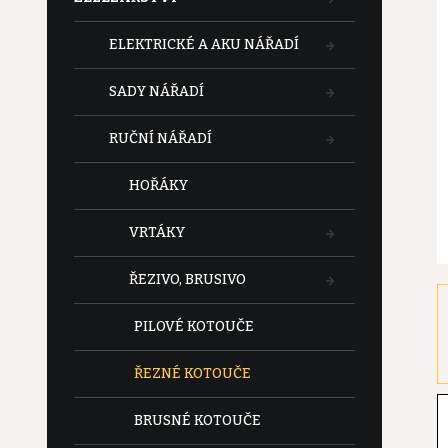
t
ELEKTRICKÉ A AKU NÁŘADÍ
r
SADY NÁŘADÍ
a
RUČNÍ NÁŘADÍ
n
HOŘÁKY
n
VRTÁKY
í
ŘEZIVO, BRUSIVO
p
PILOVÉ KOTOUČE
a
ŘEZNÉ KOTOUČE
n
BRUSNÉ KOTOUČE