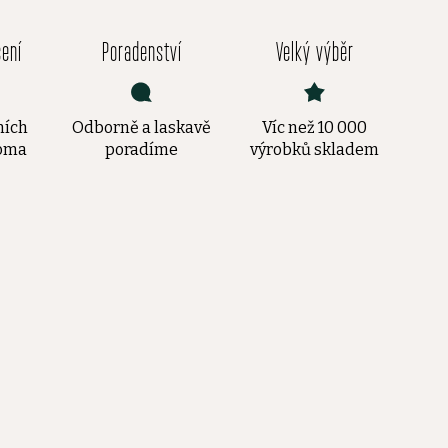
čení
Poradenství
Velký výběr
ních
Odborně a laskavě
Víc než 10 000
doma
poradíme
výrobků skladem