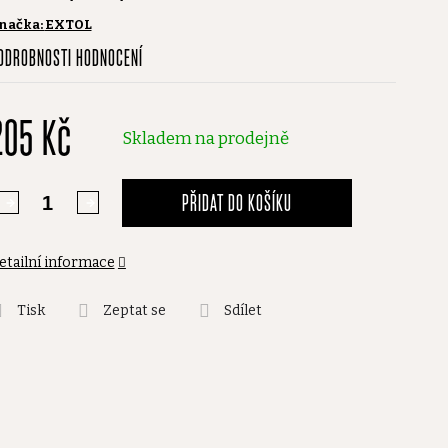
načka:
EXTOL
růměrné
ODROBNOSTI HODNOCENÍ
odnocení
roduktu
205 Kč
,0
Skladem na prodejně
vězdiček.
PŘIDAT DO KOŠÍKU
etailní informace
Tisk
Zeptat se
Sdílet