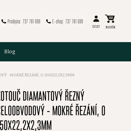
737 781 699
737 781 699
Blog
Ý - MOKRÉ ŘEZÁNÍ, O 150X22,2X2,3MM
KOTOUČ DIAMANTOVÝ ŘEZNÝ
CELOOBVODOVÝ - MOKRÉ ŘEZÁNÍ, O
150X22,2X2,3MM