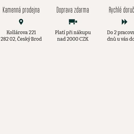
Kamenná prodejna
Doprava zdarma
Rychlé doru
Kollárova 221
Platí při nákupu
Do 2 pracov
282 02, Český Brod
nad 2000 CZK
dnů u vás 