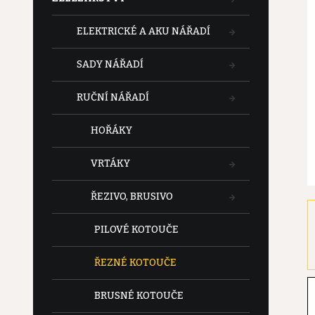
t
ELEKTRICKÉ A AKU NÁŘADÍ
r
SADY NÁŘADÍ
a
RUČNÍ NÁŘADÍ
n
HOŘÁKY
n
VRTÁKY
í
ŘEZIVO, BRUSIVO
p
PILOVÉ KOTOUČE
a
ŘEZNÉ KOTOUČE
n
BRUSNÉ KOTOUČE