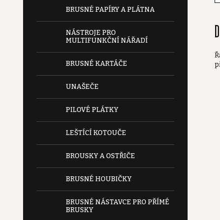
e
BRUSNÉ PAPÍRY A PLÁTNA
D
l
NÁSTROJE PRO
MULTIFUNKČNÍ NÁŘADÍ
Ř
BRUSNÉ KARTÁČE
p
UNAŠEČE
PILOVÉ PLÁTKY
LEŠTÍCÍ KOTOUČE
BROUSKY A OSTŘIČE
BRUSNÉ HOUBIČKY
BRUSNÉ NÁSTAVCE PRO PŘÍMÉ
BRUSKY