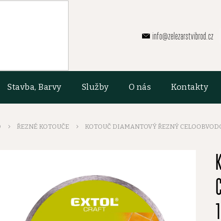
info@zelezarstvibrod.cz
Stavba, Barvy
Služby
O nás
Kontakty
O
ŘEZNÉ KOTOUČE
KOTOUČ DIAMANTOVÝ ŘEZNÝ CELOOBVODOV