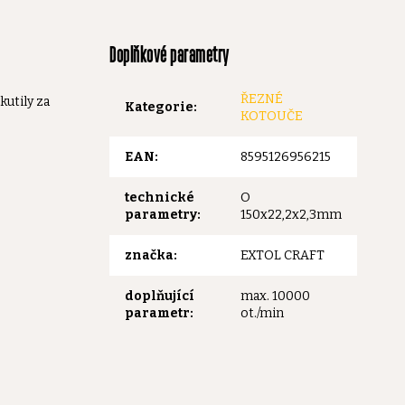
Doplňkové parametry
ŘEZNÉ
utily za
Kategorie
:
KOTOUČE
EAN
:
8595126956215
technické
O
parametry
:
150x22,2x2,3mm
značka
:
EXTOL CRAFT
doplňující
max. 10000
parametr
:
ot./min