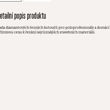
etailní popis produktu
ada diamantových řezných kotoučů pro poloprofesionály a domácí k
říznivou cenu k řezání nejrůznějších stavebních materiálů.