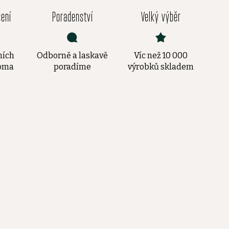
čení
Poradenství
Velký výběr
ních
Odborně a laskavě
Víc než 10 000
doma
poradíme
výrobků skladem