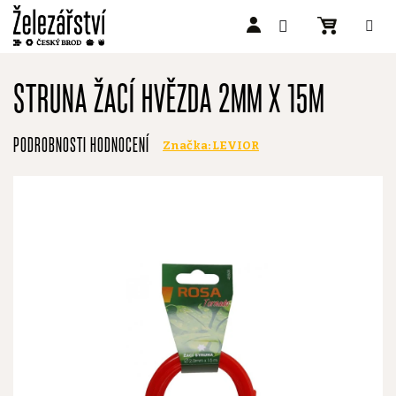
Přejít
na
STRUNA ŽACÍ HVĚZDA 2MM X 15M
obsah
Průměrné
PODROBNOSTI HODNOCENÍ
Značka:
LEVIOR
hodnocení
produktu
je
0,0
z
5
hvězdiček.