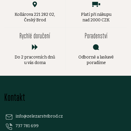
Kollárova 221 282 02,
Platí při nákupu
Český Brod
nad 2000 CZK
Rychlé doručení
Poradenství
Do 2 pracovních dnů
Odborně a laskavě
u vás doma
poradíme
Z
Kontakt
á
p
info
@
zelezarstvibrod.cz
737 781 699