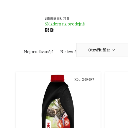
MOTOROVÝ OLEJ 2T 1L
Skladem na prodejně
135 Kč
Ř
Otevřít filtr
Nejprodávanější
Nejlevnější
Nejdražší
Abecedn
a
V
z
Kód:
269697
ý
e
p
n
i
í