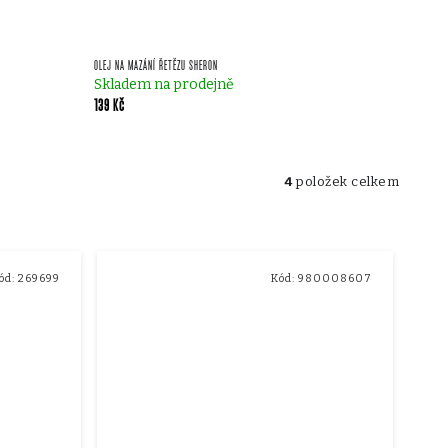
OLEJ NA MAZÁNÍ ŘETĚZU SHERON
Skladem na prodejně
139 Kč
4
položek celkem
ód:
269699
Kód:
980008607