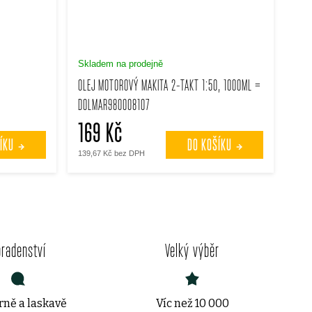
Skladem na prodejně
OLEJ MOTOROVÝ MAKITA 2-TAKT 1:50, 1000ML =
DOLMAR980008107
169 Kč
ÍKU
DO KOŠÍKU
139,67 Kč bez DPH
oradenství
Velký výběr
ně a laskavě
Víc než 10 000