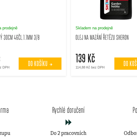
 prodejně
Skladem na prodejně
VÝ 30CM 46ČL.1.1MM 3/8
OLEJ NA MAZÁNÍ ŘETĚZU SHERON
č
139 Kč
DO KOŠÍKU
DO KOŠ
ez DPH
114,88 Kč bez DPH
O
v
arma
Rychlé doručení
P
l
á
ákupu
Do 2 pracovních
Odbor