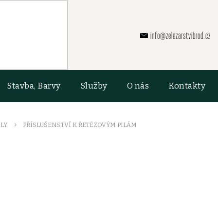
info@zelezarstvibrod.cz
Stavba, Barvy
Služby
O nás
Kontakty
ILY
PŘÍSLUŠENSTVÍ K ŘETĚZOVÝM PILÁM