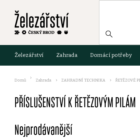
Přejít
na
obsah
HLEDAT
Železářství
Zahrada
Domácí potřeby
Domů
Zahrada
ZAHRADNÍ TECHNIKA
ŘETĚZOVÉ P
PŘÍSLUŠENSTVÍ K ŘETĚZOVÝM PILÁM
Nejprodávanější