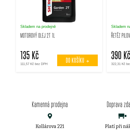
s
p
p
r
Skladem na prodejně
Skladem na
r
MOTOROVÝ OLEJ 2T 1L
ŘETĚZ PILO
o
o
d
135 Kč
390 K
d
DO KOŠÍKU
u
111,57 Kč bez DPH
322,31 Kč b
u
k
k
t
t
Kamenná prodejna
Doprava zd
ů
ů
Kollárova 221
Platí při n