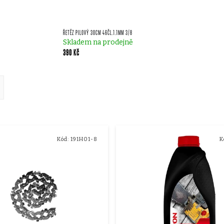
ŘETĚZ PILOVÝ 30CM 46ČL.1.1MM 3/8
Skladem na prodejně
390 Kč
ě
Kód:
191H01-8
K