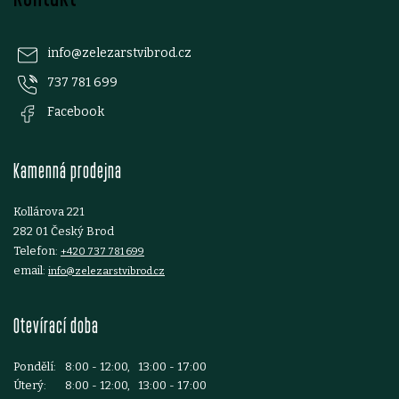
á
y
p
v
info
@
zelezarstvibrod.cz
ý
737 781 699
a
Facebook
p
t
i
Kamenná prodejna
í
s
Kollárova 221
u
282 01 Český Brod
Telefon:
+420 737 781 699
email:
info@zelezarstvibrod.cz
Otevírací doba
Pondělí:
8:00 - 12:00, 13:00 - 17:00
Úterý:
8:00 - 12:00, 13:00 - 17:00