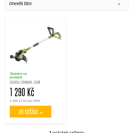
V
a
Otevřít filtr
ý
z
p
e
i
n
s
í
p
p
Skladem na
prodejně
SEKAČKA STRUNOVÁ, 550W
r
1 290 Kč
r
1 066,12 Kč bez DPH
o
o
DO KOŠÍKU
d
d
1
položek celkem