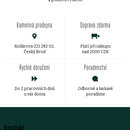
u
u
O
v
k
k
Kamenná prodejna
Doprava zdarma
l
t
t
á
ů
ů
d
Kollárova 221 282 02,
Platí při nákupu
Český Brod
nad 2000 CZK
a
Rychlé doručení
Poradenství
c
í
Do 2 pracovních dnů
Odborně a laskavě
p
u vás doma
poradíme
r
v
Z
k
Kontakt