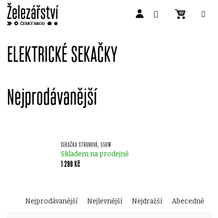
Přejít
na
ELEKTRICKÉ SEKAČKY
obsah
Nejprodávanější
SEKAČKA STRUNOVÁ, 550W
Skladem na prodejně
1 290 Kč
Ř
Nejprodávanější
Nejlevnější
Nejdražší
Abecedně