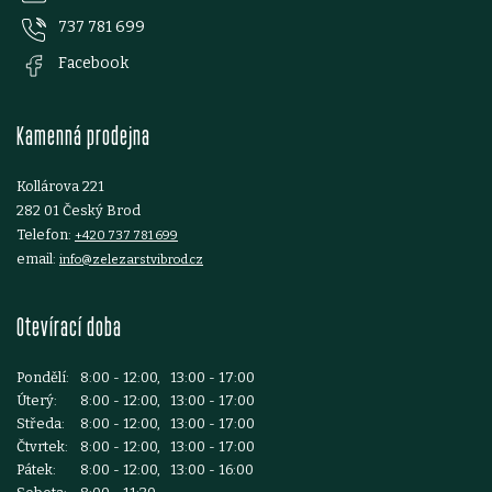
ý
737 781 699
a
Facebook
p
t
i
Kamenná prodejna
í
s
Kollárova 221
u
282 01 Český Brod
Telefon:
+420 737 781 699
email:
info@zelezarstvibrod.cz
Otevírací doba
Pondělí:
8:00 - 12:00, 13:00 - 17:00
Úterý:
8:00 - 12:00, 13:00 - 17:00
Středa:
8:00 - 12:00, 13:00 - 17:00
Čtvrtek:
8:00 - 12:00, 13:00 - 17:00
Pátek:
8:00 - 12:00, 13:00 - 16:00