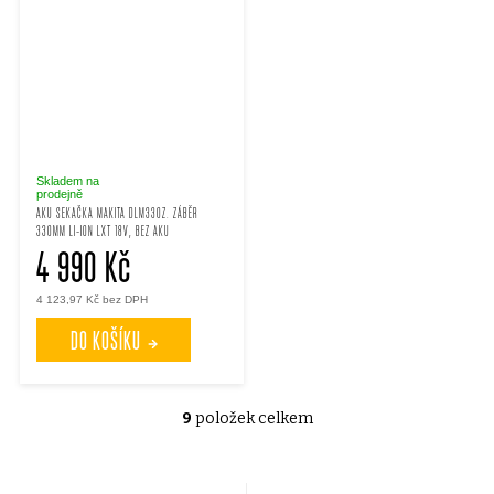
Skladem na
prodejně
AKU SEKAČKA MAKITA DLM330Z. ZÁBĚR
330MM LI-ION LXT 18V, BEZ AKU
4 990 Kč
4 123,97 Kč bez DPH
DO KOŠÍKU
9
položek celkem
O
v