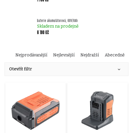
baterie akumulátorová, 60V/8Ah
Skladem na prodejně
6 190 Kč
Ř
Nejprodávanější
Nejlevnější
Nejdražší
Abecedně
V
a
Otevřít filtr
ý
z
p
e
i
n
s
í