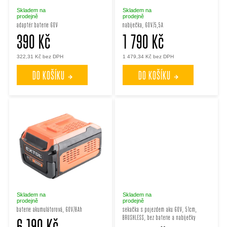
p
p
Skladem na
Skladem na
prodejně
prodejně
adaptér baterie 60V
nabíječka, 60V/5,5A
r
390 Kč
1 790 Kč
r
322,31 Kč bez DPH
1 479,34 Kč bez DPH
o
o
DO KOŠÍKU
DO KOŠÍKU
d
d
u
u
k
k
t
t
ů
ů
Skladem na
Skladem na
prodejně
prodejně
baterie akumulátorová, 60V/8Ah
sekačka s pojezdem aku 60V, 51cm,
BRUSHLESS, bez baterie a nabíječky
6 190 Kč