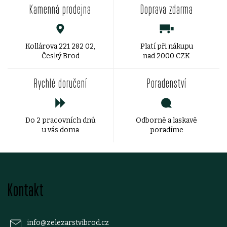
Kamenná prodejna
Doprava zdarma
l
á
d
Kollárova 221 282 02,
Platí při nákupu
Český Brod
nad 2000 CZK
a
Rychlé doručení
Poradenství
c
í
Do 2 pracovních dnů
Odborně a laskavě
p
u vás doma
poradíme
r
v
Z
k
Kontakt
á
y
p
v
info
@
zelezarstvibrod.cz