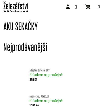
Přejít
na
AKU SEKAČKY
obsah
Nejprodávanější
adaptér baterie 60V
Skladem na prodejně
390 Kč
nabíječka, 60V/5,5A
Skladem na prodejně
1 790 Kč