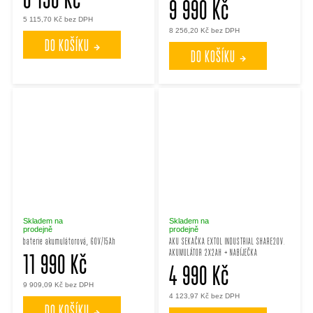
9 990 Kč
5 115,70 Kč bez DPH
8 256,20 Kč bez DPH
DO KOŠÍKU
DO KOŠÍKU
Skladem na
Skladem na
prodejně
prodejně
baterie akumulátorová, 60V/15Ah
AKU SEKAČKA EXTOL INDUSTRIAL SHARE20V.
AKUMULÁTOR 2X2AH + NABÍJEČKA
11 990 Kč
4 990 Kč
9 909,09 Kč bez DPH
4 123,97 Kč bez DPH
DO KOŠÍKU