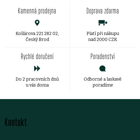
v
Kamenná prodejna
Doprava zdarma
l
á
d
Kollárova 221 282 02,
Platí při nákupu
Český Brod
nad 2000 CZK
a
Rychlé doručení
Poradenství
c
í
Do 2 pracovních dnů
Odborně a laskavě
p
u vás doma
poradíme
r
v
Z
k
Kontakt
á
y