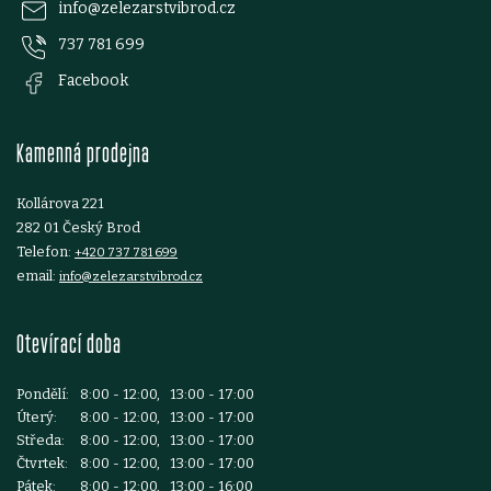
p
v
info
@
zelezarstvibrod.cz
ý
737 781 699
a
Facebook
p
t
i
Kamenná prodejna
í
s
Kollárova 221
u
282 01 Český Brod
Telefon:
+420 737 781 699
email:
info@zelezarstvibrod.cz
Otevírací doba
Pondělí:
8:00 - 12:00, 13:00 - 17:00
Úterý:
8:00 - 12:00, 13:00 - 17:00
Středa:
8:00 - 12:00, 13:00 - 17:00
Čtvrtek:
8:00 - 12:00, 13:00 - 17:00
Pátek:
8:00 - 12:00, 13:00 - 16:00