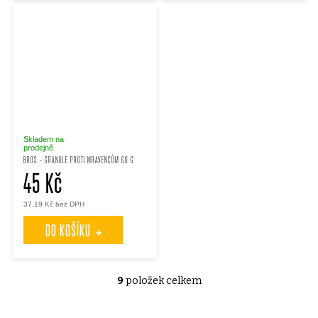
Skladem na
prodejně
BROS - GRANULE PROTI MRAVENCŮM 60 G
45 Kč
37,19 Kč bez DPH
DO KOŠÍKU
9
položek celkem
O