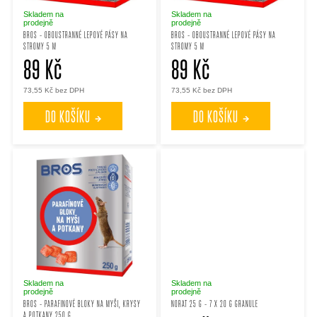
p
p
Skladem na
Skladem na
prodejně
prodejně
BROS - OBOUSTRANNÉ LEPOVÉ PÁSY NA
BROS - OBOUSTRANNÉ LEPOVÉ PÁSY NA
STROMY 5 M
STROMY 5 M
r
r
89 Kč
89 Kč
o
o
73,55 Kč bez DPH
73,55 Kč bez DPH
DO KOŠÍKU
DO KOŠÍKU
d
d
u
u
k
k
t
t
ů
ů
Skladem na
Skladem na
prodejně
prodejně
BROS - PARAFINOVÉ BLOKY NA MYŠI, KRYSY
NORAT 25 G - 7 X 20 G GRANULE
A POTKANY 250 G