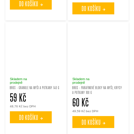
DO KOŠÍKU
DO KOŠÍKU
Skladem na
Skladem na
prodejně
prodejně
BROS - GRANULE NA MYŠI A POTKANY 140 G
BROS - PARAFINOVÉ BLOKY NA MYŠI, KRYSY
A POTKANY 100 G
59 Kč
60 Kč
48,76 Kč bez DPH
49,59 Kč bez DPH
DO KOŠÍKU
DO KOŠÍKU