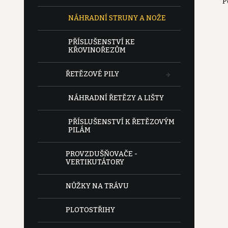
P
e
NÁHRADNÍ STRUNY A NOŽE
l
PŘÍSLUŠENSTVÍ KE
KŘOVINOŘEZŮM
ŘETĚZOVÉ PILY
NÁHRADNÍ ŘETĚZY A LIŠTY
PŘÍSLUŠENSTVÍ K ŘETĚZOVÝM
PILÁM
PROVZDUŠŇOVAČE -
VERTIKUTÁTORY
NŮŽKY NA TRÁVU
PLOTOSTŘIHY