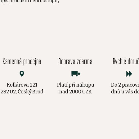
opis produktu není dostupný
Kamenná prodejna
Doprava zdarma
Rychlé doru
Kollárova 221
Platí při nákupu
Do 2 pracov
282 02, Český Brod
nad 2000 CZK
dnů u vás 