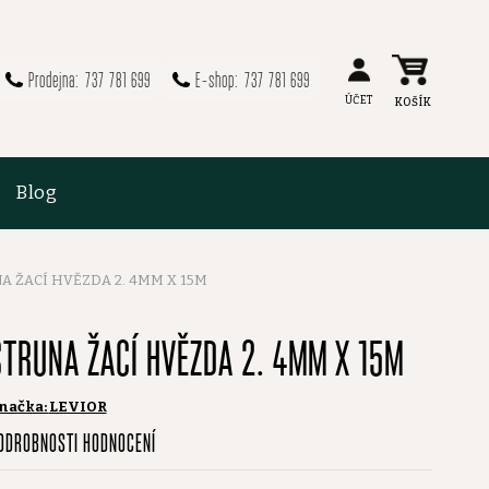
737 781 699
737 781 699
Blog
A ŽACÍ HVĚZDA 2. 4MM X 15M
STRUNA ŽACÍ HVĚZDA 2. 4MM X 15M
načka:
LEVIOR
růměrné
ODROBNOSTI HODNOCENÍ
odnocení
roduktu