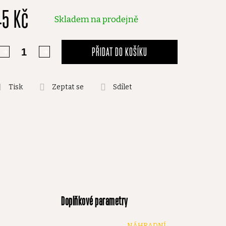
45 Kč
,0
Skladem na prodejně
vězdiček.
PŘIDAT DO KOŠÍKU
Tisk
Zeptat se
Sdílet
Doplňkové parametry
NÁHRADNÍ