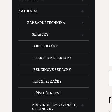
t
ZAHRADA
r
ZAHRADNÍ TECHNIKA
a
SEKAČKY
n
AKU SEKAČKY
n
ELEKTRICKÉ SEKAČKY
í
BENZINOVÉ SEKAČKY
p
RUČNÍ SEKAČKY
a
PŘÍSLUŠENSTVÍ
D
n
KŘOVINOŘEZY, VYŽÍNAČE,
STRUNOVKY