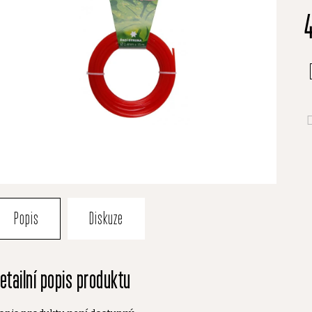
je
0
z
5
h
Popis
Diskuze
etailní popis produktu