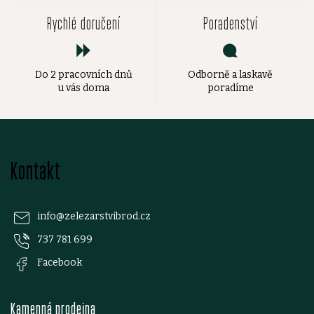
Rychlé doručení
Poradenství
Do 2 pracovních dnů
Odborně a laskavě
u vás doma
poradíme
Z
Kontakt
á
p
info
@
zelezarstvibrod.cz
737 781 699
a
Facebook
t
Kamenná prodejna