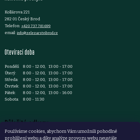
í
Kollárova 221
282 01 Český Brod
Telefon:
+420 737 781 699
email:
info@zelezarstvibrod.cz
Otevírací doba
Pondělí:
8:00 - 12:00, 13:00 - 17:00
Úterý:
8:00 - 12:00, 13:00 - 17:00
Středa:
8:00 - 12:00, 13:00 - 17:00
Čtvrtek:
8:00 - 12:00, 13:00 - 17:00
Pátek:
8:00 - 12:00, 13:00 - 16:00
Sobota:
8:00 - 11:30
Důležité odkazy
Používáme cookies, abychom Vám umožnili pohodlné
prohlížení webu a díky analýze provozu webu neustále