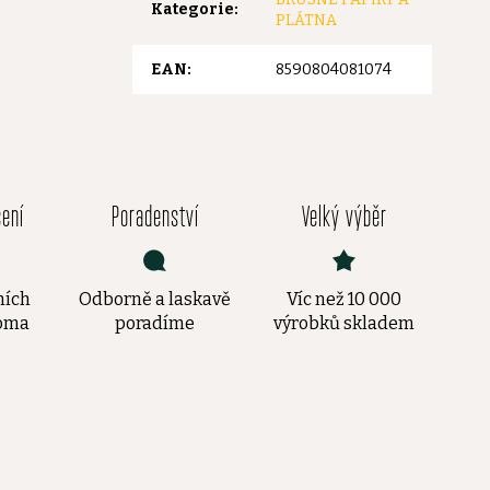
Kategorie
:
PLÁTNA
EAN
:
8590804081074
čení
Poradenství
Velký výběr
ních
Odborně a laskavě
Víc než 10 000
doma
poradíme
výrobků skladem