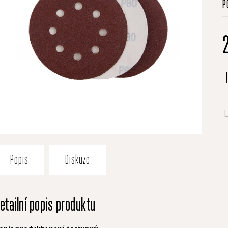
P
h
p
je
0
z
5
h
Popis
Diskuze
etailní popis produktu