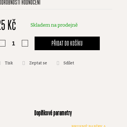
ODROBNOSTI HODNOCENÍ
odnocení
roduktu
25 Kč
,0
Skladem na prodejně
vězdiček.
PŘIDAT DO KOŠÍKU
Tisk
Zeptat se
Sdílet
Doplňkové parametry
BRUSNÉ PAPÍRY A