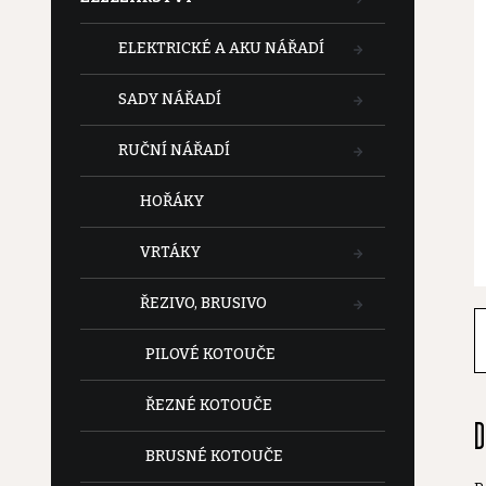
t
ELEKTRICKÉ A AKU NÁŘADÍ
r
SADY NÁŘADÍ
a
RUČNÍ NÁŘADÍ
n
HOŘÁKY
n
VRTÁKY
í
ŘEZIVO, BRUSIVO
p
PILOVÉ KOTOUČE
a
ŘEZNÉ KOTOUČE
D
n
BRUSNÉ KOTOUČE