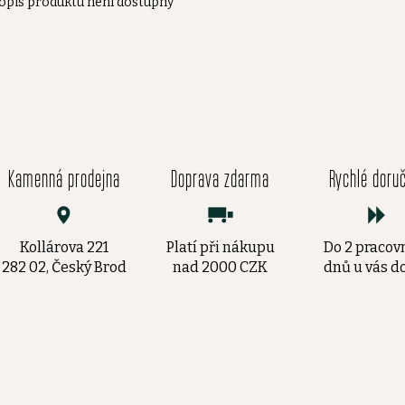
opis produktu není dostupný
Kamenná prodejna
Doprava zdarma
Rychlé doru
Kollárova 221
Platí při nákupu
Do 2 pracov
282 02, Český Brod
nad 2000 CZK
dnů u vás 