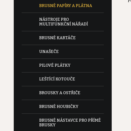
P
e
BRUSNÉ PAPÍRY A PLÁTNA
l
NÁSTROJE PRO
MULTIFUNKČNÍ NÁŘADÍ
BRUSNÉ KARTÁČE
UNAŠEČE
PILOVÉ PLÁTKY
LEŠTÍCÍ KOTOUČE
BROUSKY A OSTŘIČE
BRUSNÉ HOUBIČKY
BRUSNÉ NÁSTAVCE PRO PŘÍMÉ
BRUSKY