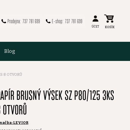
737 781 699
737 781 699
Blog
KS 8 OTVORŮ
PAPÍR BRUSNÝ VÝSEK SZ P80/125 3KS
8 OTVORŮ
načka:
LEVIOR
růměrné