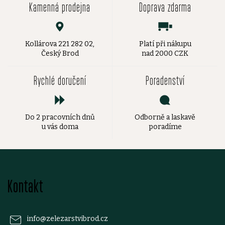
Kamenná prodejna
Doprava zdarma
Kollárova 221 282 02,
Platí při nákupu
Český Brod
nad 2000 CZK
Rychlé doručení
Poradenství
Do 2 pracovních dnů
Odborně a laskavě
u vás doma
poradíme
Z
Kontakt
á
p
info
@
zelezarstvibrod.cz