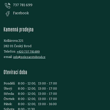
737 781 699
a
Facebook
t
Kamenná prodejna
í
Kollárova 221
282 01 Český Brod
Telefon:
+420 737 781 699
email:
info@zelezarstvibrod.cz
Otevírací doba
Pondělí:
8:00 - 12:00, 13:00 - 17:00
Úterý:
8:00 - 12:00, 13:00 - 17:00
Středa:
8:00 - 12:00, 13:00 - 17:00
Čtvrtek:
8:00 - 12:00, 13:00 - 17:00
Pátek:
8:00 - 12:00, 13:00 - 16:00
Sobota:
8:00 - 11:30