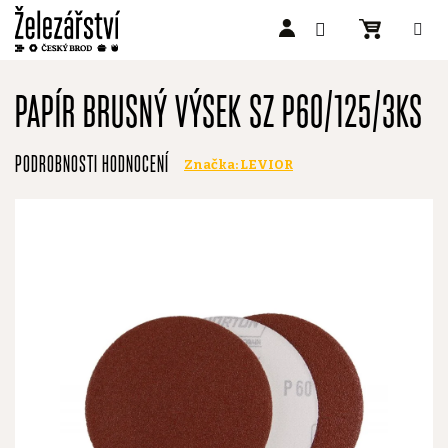
Přejít
na
PAPÍR BRUSNÝ VÝSEK SZ P60/125/3KS
obsah
Průměrné
PODROBNOSTI HODNOCENÍ
Značka:
LEVIOR
hodnocení
produktu
je
0,0
z
5
hvězdiček.