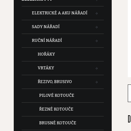
t
ELEKTRICKÉ A AKU NÁŘADÍ
r
SADY NÁŘADÍ
a
RUČNÍ NÁŘADÍ
n
HOŘÁKY
n
VRTÁKY
í
ŘEZIVO, BRUSIVO
p
PILOVÉ KOTOUČE
a
ŘEZNÉ KOTOUČE
D
n
BRUSNÉ KOTOUČE