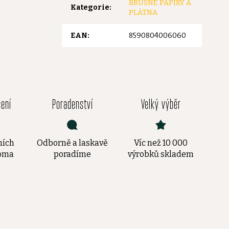
BRUSNÉ PAPÍRY A
Kategorie
:
PLÁTNA
EAN
:
8590804006060
čení
Poradenství
Velký výběr
ních
Odborně a laskavě
Víc než 10 000
doma
poradíme
výrobků skladem