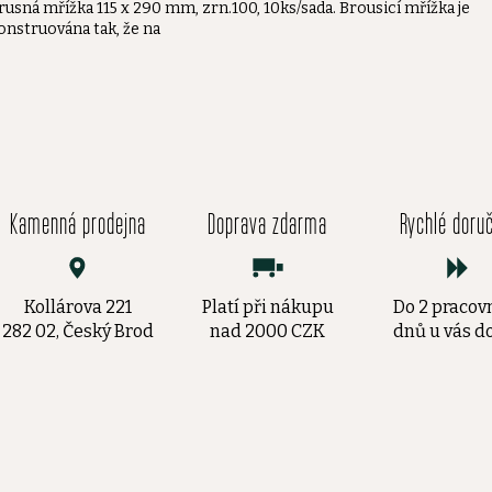
rusná mřížka 115 x 290 mm, zrn.100, 10ks/sada. Brousicí mřížka je
onstruována tak, že na
Kamenná prodejna
Doprava zdarma
Rychlé doru
Kollárova 221
Platí při nákupu
Do 2 pracov
282 02, Český Brod
nad 2000 CZK
dnů u vás 