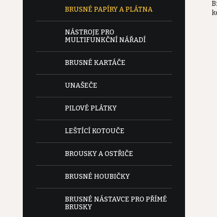
B
e
BRUSNÉ PAPÍRY A PLÁTNA
k
l
NÁSTROJE PRO
MULTIFUNKČNÍ NÁŘADÍ
BRUSNÉ KARTÁČE
UNAŠEČE
PILOVÉ PLÁTKY
LEŠTÍCÍ KOTOUČE
BROUSKY A OSTŘIČE
BRUSNÉ HOUBIČKY
BRUSNÉ NÁSTAVCE PRO PŘÍMÉ
BRUSKY