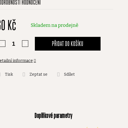
ODROBNOSTI HODNOCENÍ
odnocení
roduktu
60 Kč
,0
Skladem na prodejně
vězdiček.
PŘIDAT DO KOŠÍKU
etailní informace
Tisk
Zeptat se
Sdílet
Doplňkové parametry