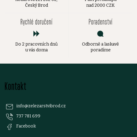
Český Brod
nad 2000 CZK
Rychlé doručení
Poradenství
Do 2 pracovních dnů
Odborně a laskavě
u vás doma
poradíme
Z
Kontakt
á
p
info
@
zelezarstvibrod.cz
737 781 699
a
Facebook