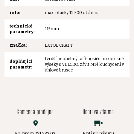
info
:
max. otáčky 12 500 ot./min.
technické
115mm
parametry
:
značka
:
EXTOL CRAFT
tvrdší neohebný talíř nosiče pro brusné
doplňující
výseky s VELCRO, závit M14 k uchycení v
parametr
:
úhlové brusce
Kamenná prodejna
Doprava zdarma
Kollárova 221 282 02,
Platí při nákupu