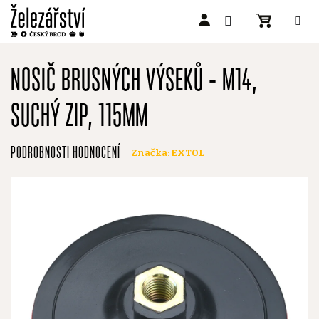
Přejít
na
NOSIČ BRUSNÝCH VÝSEKŮ - M14,
obsah
SUCHÝ ZIP, 115MM
Průměrné
PODROBNOSTI HODNOCENÍ
Značka:
EXTOL
hodnocení
produktu
je
0,0
z
5
hvězdiček.