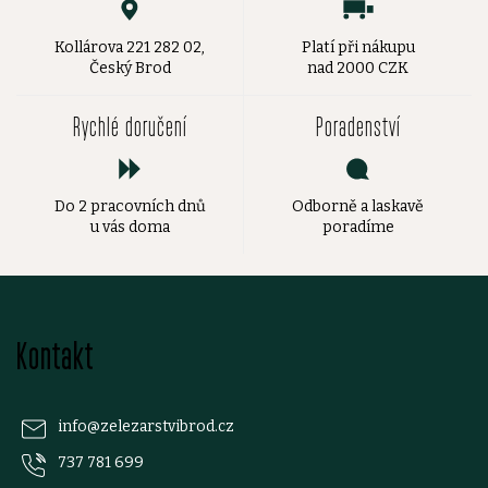
Kollárova 221 282 02,
Platí při nákupu
Český Brod
nad 2000 CZK
Rychlé doručení
Poradenství
Do 2 pracovních dnů
Odborně a laskavě
u vás doma
poradíme
Z
Kontakt
á
p
info
@
zelezarstvibrod.cz
737 781 699
a