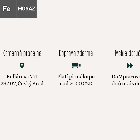
Kamenná prodejna
Doprava zdarma
Rychlé doru
Kollárova 221
Platí při nákupu
Do 2 pracov
282 02, Český Brod
nad 2000 CZK
dnů u vás 