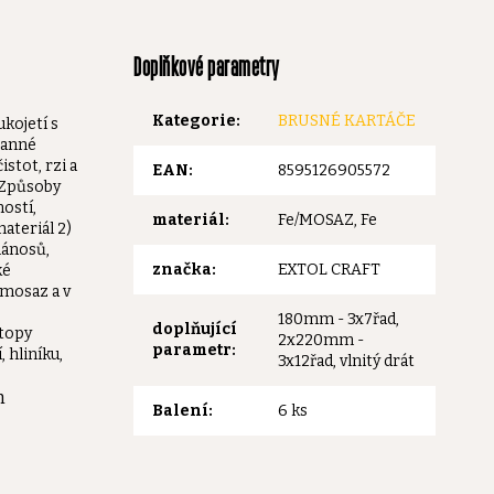
Doplňkové parametry
Kategorie
:
BRUSNÉ KARTÁČE
kojetí s
ranné
stot, rzi a
EAN
:
8595126905572
 Způsoby
ností,
materiál
:
Fe/MOSAZ, Fe
ateriál 2)
nánosů,
značka
:
EXTOL CRAFT
ké
 mosaz a v
180mm - 3x7řad,
doplňující
stopy
2x220mm -
parametr
:
 hliníku,
3x12řad, vlnitý drát
m
Balení
:
6 ks