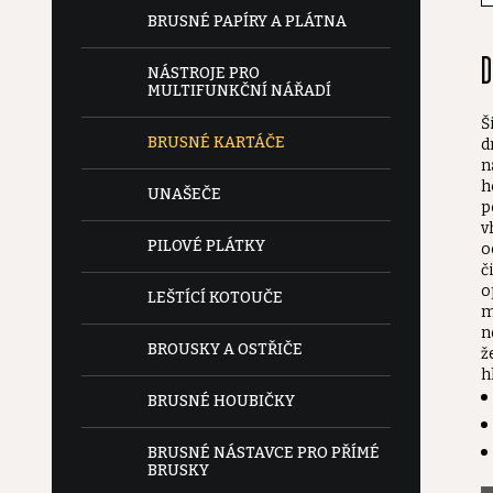
e
BRUSNÉ PAPÍRY A PLÁTNA
D
l
NÁSTROJE PRO
MULTIFUNKČNÍ NÁŘADÍ
Š
BRUSNÉ KARTÁČE
d
n
h
UNAŠEČE
p
v
PILOVÉ PLÁTKY
o
č
o
LEŠTÍCÍ KOTOUČE
m
n
BROUSKY A OSTŘIČE
ž
h
BRUSNÉ HOUBIČKY
BRUSNÉ NÁSTAVCE PRO PŘÍMÉ
BRUSKY