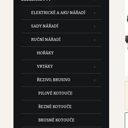
t
ELEKTRICKÉ A AKU NÁŘADÍ
r
SADY NÁŘADÍ
a
RUČNÍ NÁŘADÍ
n
HOŘÁKY
n
VRTÁKY
í
ŘEZIVO, BRUSIVO
p
PILOVÉ KOTOUČE
a
ŘEZNÉ KOTOUČE
n
BRUSNÉ KOTOUČE