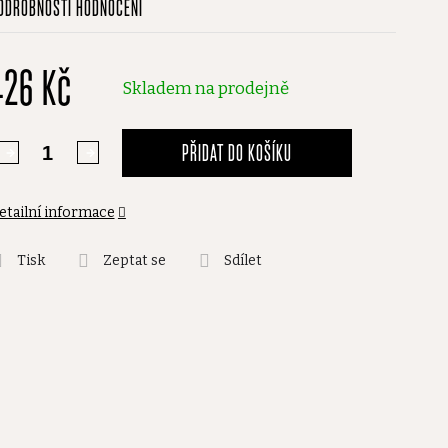
ODROBNOSTI HODNOCENÍ
odnocení
roduktu
426 Kč
,0
Skladem na prodejně
vězdiček.
PŘIDAT DO KOŠÍKU
etailní informace
Tisk
Zeptat se
Sdílet