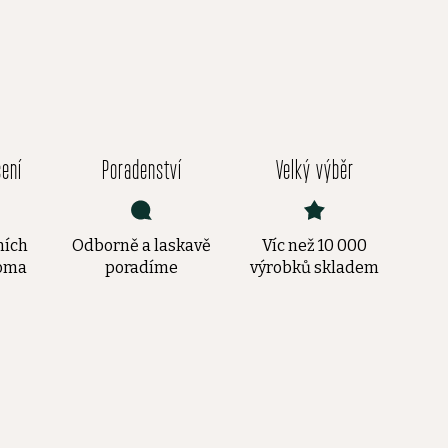
čení
Poradenství
Velký výběr
ních
Odborně a laskavě
Víc než 10 000
doma
poradíme
výrobků skladem