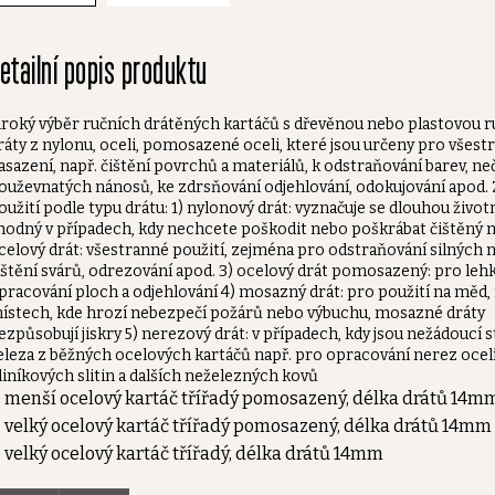
etailní popis produktu
iroký výběr ručních drátěných kartáčů s dřevěnou nebo plastovou ru
ráty z nylonu, oceli, pomosazené oceli, které jsou určeny pro všest
asazení, např. čištění povrchů a materiálů, k odstraňování barev, neči
ouževnatých nánosů, ke zdrsňování odjehlování, odokujování apod.
oužití podle typu drátu: 1) nylonový drát: vyznačuje se dlouhou život
hodný v případech, kdy nechcete poškodit nebo poškrábat čištěný m
celový drát: všestranné použití, zejména pro odstraňování silných 
ištění svárů, odrezování apod. 3) ocelový drát pomosazený: pro leh
pracování ploch a odjehlování 4) mosazný drát: pro použití na měd,
ístech, kde hrozí nebezpečí požárů nebo výbuchu, mosazné dráty
ezpůsobují jiskry 5) nerezový drát: v případech, kdy jsou nežádoucí 
eleza z běžných ocelových kartáčů např. pro opracování nerez ocelí,
liníkových slitin a dalších neželezných kovů
menší ocelový kartáč třířadý pomosazený, délka drátů 14m
velký ocelový kartáč třířadý pomosazený, délka drátů 14mm
velký ocelový kartáč třířadý, délka drátů 14mm