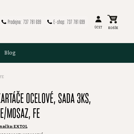
737 781 699
737 781 699
Blog
FE
KARTÁČE OCELOVÉ, SADA 3KS,
FE/MOSAZ, FE
načka:
EXTOL
růměrné