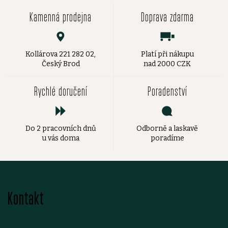
Kamenná prodejna
Doprava zdarma
Kollárova 221 282 02,
Platí při nákupu
Český Brod
nad 2000 CZK
Rychlé doručení
Poradenství
Do 2 pracovních dnů
Odborně a laskavě
u vás doma
poradíme
Z
Kontakt
á