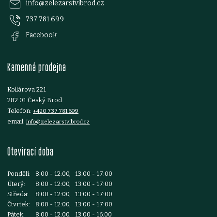
p
info
@
zelezarstvibrod.cz
737 781 699
a
Facebook
t
Kamenná prodejna
í
Kollárova 221
282 01 Český Brod
Telefon:
+420 737 781 699
email:
info@zelezarstvibrod.cz
Otevírací doba
Pondělí:
8:00 - 12:00, 13:00 - 17:00
Úterý:
8:00 - 12:00, 13:00 - 17:00
Středa:
8:00 - 12:00, 13:00 - 17:00
Čtvrtek:
8:00 - 12:00, 13:00 - 17:00
Pátek:
8:00 - 12:00, 13:00 - 16:00