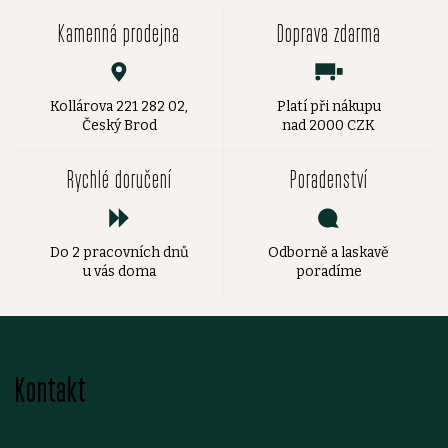
Kamenná prodejna
Doprava zdarma
Kollárova 221 282 02,
Platí při nákupu
Český Brod
nad 2000 CZK
Rychlé doručení
Poradenství
Do 2 pracovních dnů
Odborně a laskavě
u vás doma
poradíme
Z
Kontakt
á