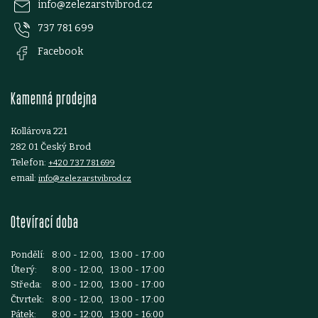
p
info
@
zelezarstvibrod.cz
737 781 699
a
Facebook
t
Kamenná prodejna
í
Kollárova 221
282 01 Český Brod
Telefon:
+420 737 781 699
email:
info@zelezarstvibrod.cz
Otevírací doba
Pondělí:
8:00 - 12:00, 13:00 - 17:00
Úterý:
8:00 - 12:00, 13:00 - 17:00
Středa:
8:00 - 12:00, 13:00 - 17:00
Čtvrtek:
8:00 - 12:00, 13:00 - 17:00
Pátek:
8:00 - 12:00, 13:00 - 16:00