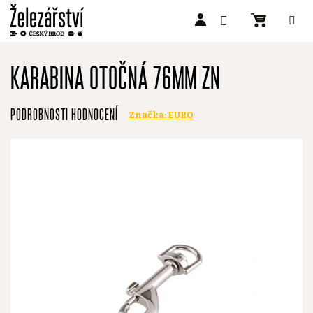
Přejít
na
KARABINA OTOČNÁ 76MM ZN
obsah
Průměrné
PODROBNOSTI HODNOCENÍ
Značka:
EURO
hodnocení
produktu
je
0,0
z
5
hvězdiček.