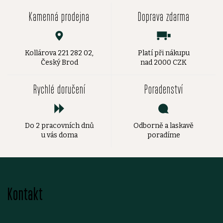
Kamenná prodejna
Doprava zdarma
Kollárova 221 282 02,
Platí při nákupu
Český Brod
nad 2000 CZK
Rychlé doručení
Poradenství
Do 2 pracovních dnů
Odborně a laskavě
u vás doma
poradíme
Z
Kontakt
á