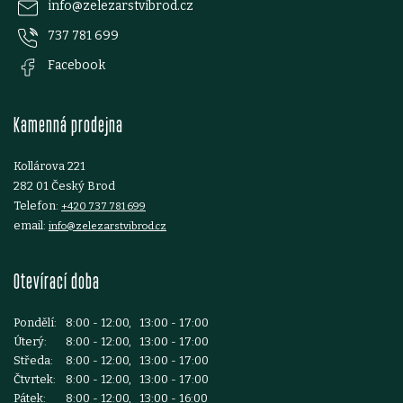
p
info
@
zelezarstvibrod.cz
737 781 699
a
Facebook
t
Kamenná prodejna
í
Kollárova 221
282 01 Český Brod
Telefon:
+420 737 781 699
email:
info@zelezarstvibrod.cz
Otevírací doba
Pondělí:
8:00 - 12:00, 13:00 - 17:00
Úterý:
8:00 - 12:00, 13:00 - 17:00
Středa:
8:00 - 12:00, 13:00 - 17:00
Čtvrtek:
8:00 - 12:00, 13:00 - 17:00
Pátek:
8:00 - 12:00, 13:00 - 16:00