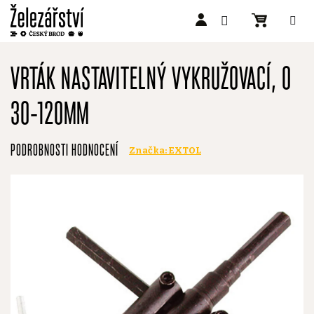
Přejít
na
VRTÁK NASTAVITELNÝ VYKRUŽOVACÍ, O
obsah
30-120MM
Průměrné
PODROBNOSTI HODNOCENÍ
Značka:
EXTOL
hodnocení
produktu
je
0,0
z
5
hvězdiček.