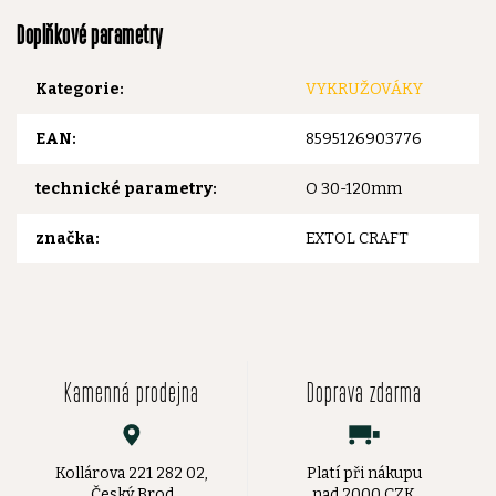
Doplňkové parametry
Kategorie
:
VYKRUŽOVÁKY
EAN
:
8595126903776
technické parametry
:
O 30-120mm
značka
:
EXTOL CRAFT
Kamenná prodejna
Doprava zdarma
Kollárova 221 282 02,
Platí při nákupu
Český Brod
nad 2000 CZK