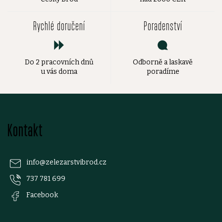
Rychlé doručení
Poradenství
Do 2 pracovních dnů
Odborně a laskavě
u vás doma
poradíme
Z
Kontakt
á
p
info
@
zelezarstvibrod.cz
737 781 699
a
Facebook
t