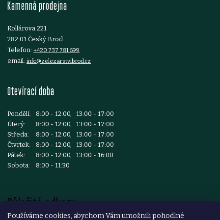
Kamenná prodejna
í
Kollárova 221
282 01 Český Brod
Telefon:
+420 737 781 699
email:
info@zelezarstvibrod.cz
Otevírací doba
Pondělí:
8:00 - 12:00, 13:00 - 17:00
Úterý:
8:00 - 12:00, 13:00 - 17:00
Středa:
8:00 - 12:00, 13:00 - 17:00
Čtvrtek:
8:00 - 12:00, 13:00 - 17:00
Pátek:
8:00 - 12:00, 13:00 - 16:00
Sobota:
8:00 - 11:30
Důležité odkazy
Používáme cookies, abychom Vám umožnili pohodlné