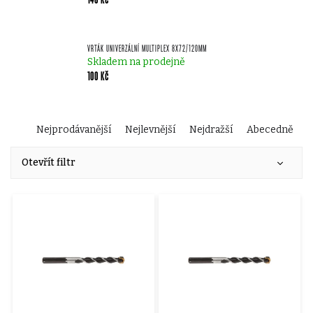
VRTÁK UNIVERZÁLNÍ MULTIPLEX 8X72/120MM
Skladem na prodejně
100 Kč
Ř
Nejprodávanější
Nejlevnější
Nejdražší
Abecedně
V
a
Otevřít filtr
ý
z
p
e
i
n
s
í