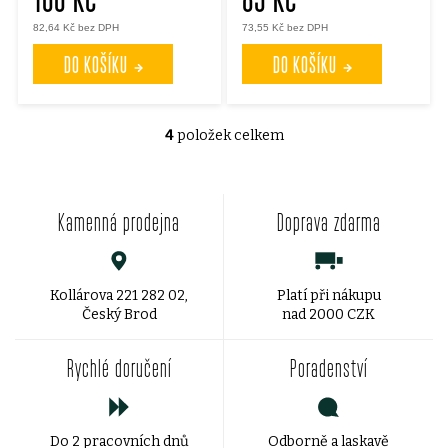
82,64 Kč bez DPH
73,55 Kč bez DPH
DO KOŠÍKU
DO KOŠÍKU
4
položek celkem
O
v
Kamenná prodejna
Doprava zdarma
l
á
d
Kollárova 221 282 02,
Platí při nákupu
Český Brod
nad 2000 CZK
a
Rychlé doručení
Poradenství
c
í
Do 2 pracovních dnů
Odborně a laskavě