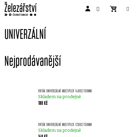
Přejít
na
UNIVERZÁLNÍ
obsah
Nejprodávanější
VRTÁK UNIVERZÁLNÍ MULTIPLEX 14X82/150MM
Skladem na prodejně
180 Kč
VRTÁK UNIVERZÁLNÍ MULTIPLEX 12X82/150MM
Skladem na prodejně
140 Kč