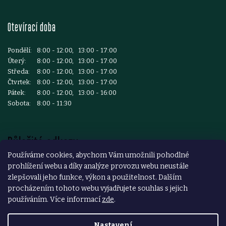
Otevírací doba
Pondělí:
8:00 - 12:00, 13:00 - 17:00
Úterý:
8:00 - 12:00, 13:00 - 17:00
Středa:
8:00 - 12:00, 13:00 - 17:00
Čtvrtek:
8:00 - 12:00, 13:00 - 17:00
Pátek:
8:00 - 12:00, 13:00 - 16:00
Sobota:
8:00 - 11:30
Důležité odkazy
Používáme cookies, abychom Vám umožnili pohodlné
prohlížení webu a díky analýze provozu webu neustále
Reklamace a vrácení zboží
zlepšovali jeho funkce, výkon a použitelnost. Dalším
Obchodní podmínky
procházením tohoto webu vyjadřujete souhlas s jejich
používáním. Více informací
zde
.
Podmínky ochrany osobních údajů
Nastavení