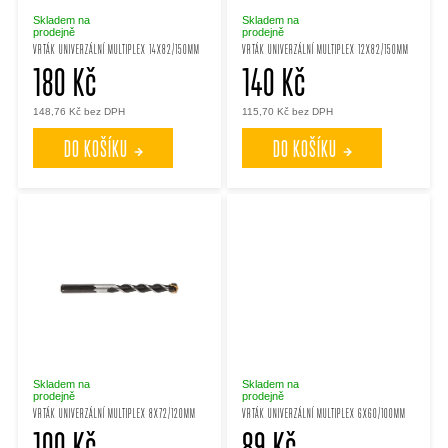
p
p
Skladem na
Skladem na
prodejně
prodejně
VRTÁK UNIVERZÁLNÍ MULTIPLEX 14X82/150MM
VRTÁK UNIVERZÁLNÍ MULTIPLEX 12X82/150MM
r
180 Kč
140 Kč
r
148,76 Kč bez DPH
115,70 Kč bez DPH
o
o
DO KOŠÍKU
DO KOŠÍKU
d
d
u
u
k
k
t
t
ů
ů
Skladem na
Skladem na
prodejně
prodejně
VRTÁK UNIVERZÁLNÍ MULTIPLEX 8X72/120MM
VRTÁK UNIVERZÁLNÍ MULTIPLEX 6X60/100MM
100 Kč
89 Kč