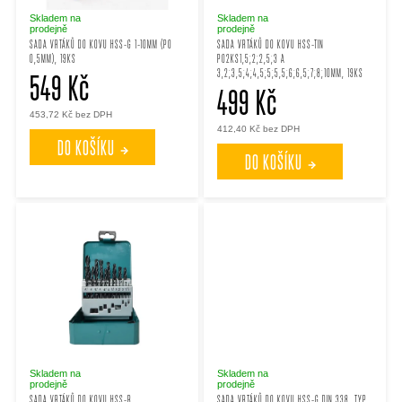
p
p
Skladem na
Skladem na
prodejně
prodejně
SADA VRTÁKŮ DO KOVU HSS-G 1-10MM (PO
SADA VRTÁKŮ DO KOVU HSS-TIN
0,5MM), 19KS
PO2KS1,5;2;2,5;3 A
r
r
3,2;3,5;4;4,5;5;5,5;6;6,5;7;8;10MM, 19KS
549 Kč
499 Kč
o
o
453,72 Kč bez DPH
412,40 Kč bez DPH
DO KOŠÍKU
d
d
DO KOŠÍKU
u
u
k
k
t
t
ů
ů
Skladem na
Skladem na
prodejně
prodejně
SADA VRTÁKŮ DO KOVU HSS-R
SADA VRTÁKŮ DO KOVU HSS-G DIN 338, TYP