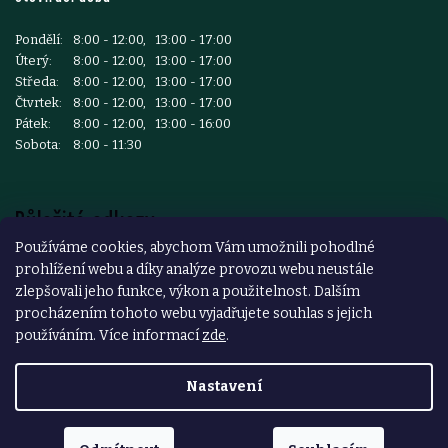
Pondělí:
8:00 - 12:00, 13:00 - 17:00
Úterý:
8:00 - 12:00, 13:00 - 17:00
Středa:
8:00 - 12:00, 13:00 - 17:00
Čtvrtek:
8:00 - 12:00, 13:00 - 17:00
Pátek:
8:00 - 12:00, 13:00 - 16:00
Sobota:
8:00 - 11:30
Důležité odkazy
Používáme cookies, abychom Vám umožnili pohodlné
prohlížení webu a díky analýze provozu webu neustále
Reklamace a vrácení zboží
zlepšovali jeho funkce, výkon a použitelnost. Dalším
Obchodní podmínky
procházením tohoto webu vyjadřujete souhlas s jejich
používáním. Více informací
zde
.
Podmínky ochrany osobních údajů
Nastavení
Copyright 2026
ŽELEZÁŘSTVÍ ČESKÝ BROD
. Všechna práva
vyhrazena.