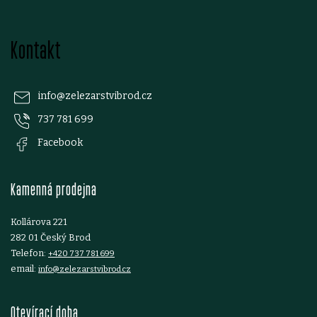
v
Z
k
Kontakt
á
y
p
v
info
@
zelezarstvibrod.cz
ý
737 781 699
a
Facebook
p
t
i
Kamenná prodejna
í
s
Kollárova 221
u
282 01 Český Brod
Telefon:
+420 737 781 699
email:
info@zelezarstvibrod.cz
Otevírací doba