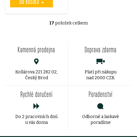
DO KOŠÍKU
17
položek celkem
O
v
Kamenná prodejna
Doprava zdarma
l
á
d
Kollárova 221 282 02,
Platí při nákupu
Český Brod
nad 2000 CZK
a
Rychlé doručení
Poradenství
c
í
Do 2 pracovních dnů
Odborně a laskavě
p
u vás doma
poradíme
r