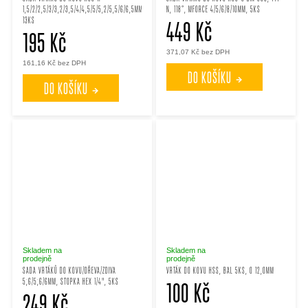
1,5/2/2,5/3/3,2/3,5/4/4,5/5/5,2/5,5/6/6,5MM,
N, 118°, MFORCE 4/5/6/8/10MM, 5KS
13KS
449 Kč
195 Kč
371,07 Kč bez DPH
161,16 Kč bez DPH
DO KOŠÍKU
DO KOŠÍKU
Skladem na
Skladem na
prodejně
prodejně
SADA VRTÁKŮ DO KOVU/DŘEVA/ZDIVA
VRTÁK DO KOVU HSS, BAL 5KS, O 12,0MM
5;6/5;6/6MM, STOPKA HEX 1/4", 5KS
100 Kč
249 Kč