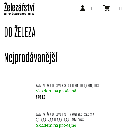
Přejít
na
DO ŽELEZA
obsah
Nejprodávanější
SADA VRTÁKŮ DO KOVU HSS-G 1-10MM (PO 0,5MM), 19KS
Skladem na prodejně
549 Kč
SADA VRTÁKŮ DO KOVU HSS-TIN PO2KS1,5;2;2,5;3 A
3,2;3,5;4;4,5;5;5,5;6;6,5;7;8;10MM, 19KS
Skladem na prodejně