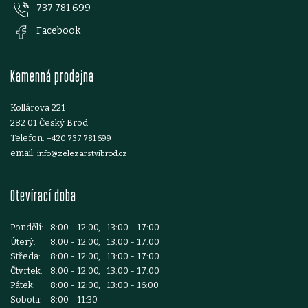
737 781 699
a
Facebook
t
Kamenná prodejna
í
Kollárova 221
282 01 Český Brod
Telefon:
+420 737 781 699
email:
info@zelezarstvibrod.cz
Otevírací doba
Pondělí:
8:00 - 12:00, 13:00 - 17:00
Úterý:
8:00 - 12:00, 13:00 - 17:00
Středa:
8:00 - 12:00, 13:00 - 17:00
Čtvrtek:
8:00 - 12:00, 13:00 - 17:00
Pátek:
8:00 - 12:00, 13:00 - 16:00
Sobota:
8:00 - 11:30