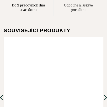
Do 2 pracovních dnů
Odborně a laskavě
u vás doma
poradíme
SOUVISEJÍCÍ PRODUKTY
Previous
Nex