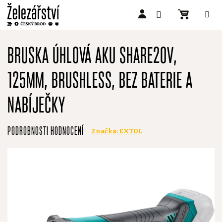
Přejít
na
BRUSKA ÚHLOVÁ AKU SHARE20V,
obsah
125MM, BRUSHLESS, BEZ BATERIE A
NABÍJEČKY
Průměrné
PODROBNOSTI HODNOCENÍ
Značka:
EXTOL
hodnocení
produktu
je
0,0
z
5
hvězdiček.