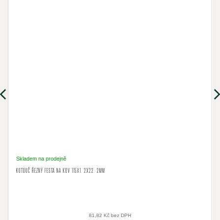
Previous
Nex
Skladem na prodejně
KOTOUČ ŘEZNÝ FESTA NA KOV 115X1. 2X22. 2MM
81,82 Kč bez DPH