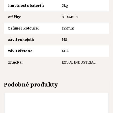
hmotnost s baterií
:
2kg
otáčky
:
8500/min
průměr kotouče
:
125mm
závit rukojeti
:
M8
závit vřetene
:
M14
značka
:
EXTOL INDUSTRIAL