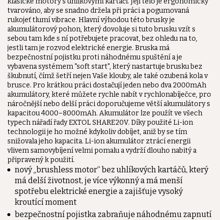
klasické motory s uhlíkovými kartáči. Její tělo je ergonomicky
tvarováno, aby se snadno držela při práci a pogumovaná
rukojeť tlumí vibrace. Hlavní výhodou této brusky je
akumulátorový pohon, který dovoluje si tuto brusku vzít s
sebou tam kde s ní potřebujete pracovat, bez ohledu na to,
jestli tam je rozvod elektrické energie. Bruska má
bezpečnostní pojistku proti náhodnému spuštění a je
vybavena systémem "soft start", který nastartuje brusku bez
škubnutí, čímž šetří nejen Vaše klouby, ale také ozubená kola v
brusce. Pro krátkou práci dostačují jeden nebo dva 2000mAh
akumulátory, které můžete rychle nabít v rychlonabíječce, pro
náročnější nebo delší práci doporučujeme větší akumulátory s
kapacitou 4000–8000mAh. Akumulátor lze použít ve všech
typech nářadí řady EXTOL SHARE20V. Díky použité Li-ion
technologii je ho možné kdykoliv dobíjet, aniž by se tím
snižovala jeho kapacita. Li-ion akumulátor ztrácí energii
vlivem samovybíjení velmi pomalu a vydrží dlouho nabitý a
připravený k použití.
nový „brushless motor“ bez uhlíkových kartáčů, který
má delší životnost, je více výkonný a má menší
spotřebu elektrické energie a zajišťuje vysoký
kroutící moment
bezpečnostní pojistka zabraňuje náhodnému zapnutí