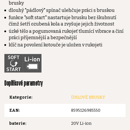
brusky
dlouhý "pádlový" spínač ulehčuje práci s bruskou
funkce "soft start" nastartuje brusku bez škubnutí
čímž šetří ozubená kola a zvyšuje jejich životnost
úzké tělo a pogumovaná rukojeť tlumící vibrace a činí
práci příjemnější a bezpečnější
klíč na povolení kotouče je uložen v rukojeti
Doplňkové parametry
Kategorie
:
ÚHLOVÉ BRUSKY
EAN
:
8595126985550
baterie
:
20V Li-ion