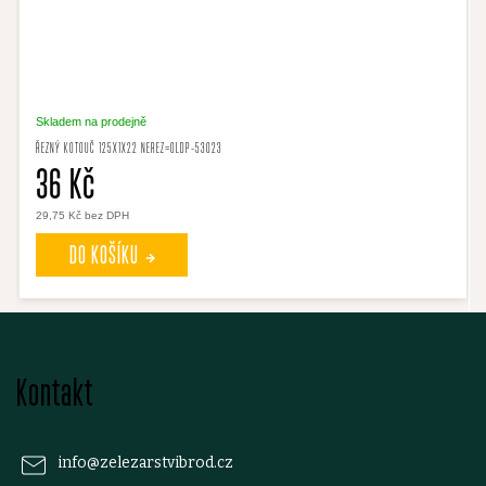
Skladem na prodejně
ŘEZNÝ KOTOUČ 125X1X22 NEREZ=OLDP-53023
36 Kč
29,75 Kč bez DPH
DO KOŠÍKU
Z
Kontakt
á
p
info
@
zelezarstvibrod.cz