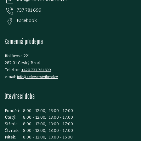
p
737 781 699
a
Facebook
t
Kamenná prodejna
í
Kollárova 221
282 01 Český Brod
Telefon:
+420 737 781 699
email:
info@zelezarstvibrod.cz
Otevírací doba
Pondělí:
8:00 - 12:00, 13:00 - 17:00
Úterý:
8:00 - 12:00, 13:00 - 17:00
Středa:
8:00 - 12:00, 13:00 - 17:00
Čtvrtek:
8:00 - 12:00, 13:00 - 17:00
Pátek:
8:00 - 12:00, 13:00 - 16:00