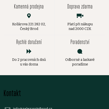
Kamenná prodejna
Doprava zdarma
Kollárova 221 282 02,
Platí při nákupu
Český Brod
nad 2000 CZK
Rychlé doručení
Poradenství
Do 2 pracovních dnů
Odborně a laskavě
u vás doma
poradíme
Z
Kontakt
á
info
@
zelezarstvibrod.cz