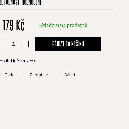
ODROBNOSTI HODNOCENÍ
odnocení
roduktu
1 179 Kč
,0
Skladem na prodejně
vězdiček.
PŘIDAT DO KOŠÍKU
etailní informace
Tisk
Zeptat se
Sdílet