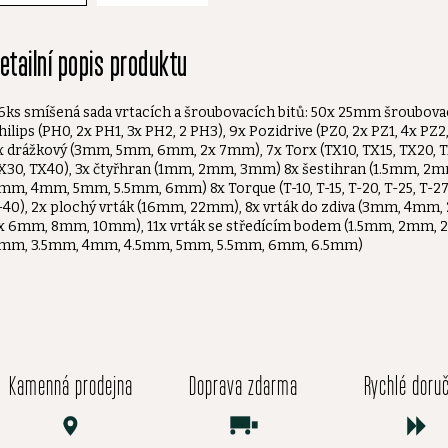
etailní popis produktu
6ks smíšená sada vrtacích a šroubovacích bitů: 50x 25mm šroubovací
hilips (PH0, 2x PH1, 3x PH2, 2 PH3), 9x Pozidrive (PZ0, 2x PZ1, 4x PZ2,
x drážkový (3mm, 5mm, 6mm, 2x 7mm), 7x Torx (TX10, TX15, TX20, T
X30, TX40), 3x čtyřhran (1mm, 2mm, 3mm) 8x šestihran (1.5mm, 2
mm, 4mm, 5mm, 5.5mm, 6mm) 8x Torque (T-10, T-15, T-20, T-25, T-27,
-40), 2x plochý vrták (16mm, 22mm), 8x vrták do zdiva (3mm, 4mm,
x 6mm, 8mm, 10mm), 11x vrták se středícím bodem (1.5mm, 2mm, 
mm, 3.5mm, 4mm, 4.5mm, 5mm, 5.5mm, 6mm, 6.5mm)
Kamenná prodejna
Doprava zdarma
Rychlé doru