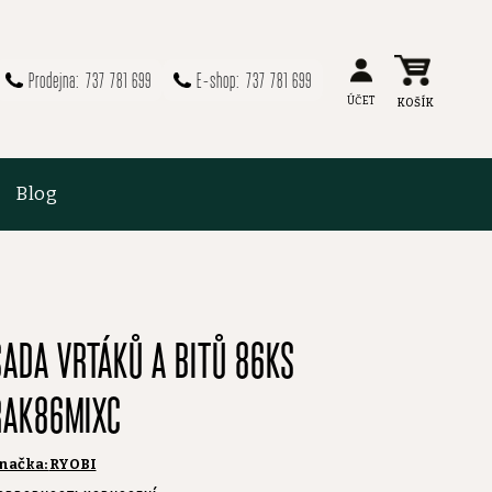
737 781 699
737 781 699
Blog
SADA VRTÁKŮ A BITŮ 86KS
RAK86MIXC
načka:
RYOBI
růměrné