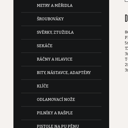
e
METRY A MĚŘIDLA
D
l
ŠROUBOVÁKY
8
SVĚRKY, ZTUŽIDLA
P
5
SEKÁČE
T
3
T
RÁČNY A HLAVICE
2
3
BITY, NÁSTAVCE, ADAPTÉRY
KLÍČE
ODLAMOVACÍ NOŽE
PILNÍKY A RAŠPLE
PISTOLE NA PU PĚNU