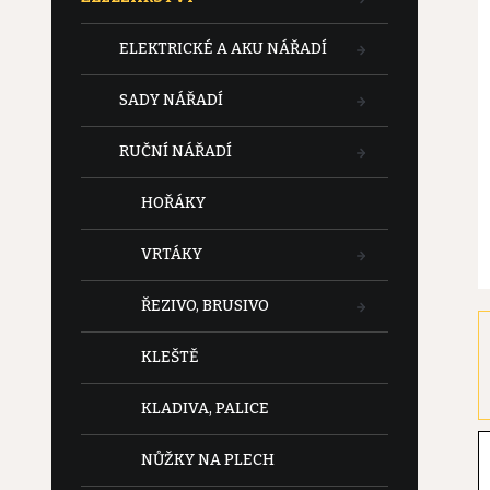
t
ELEKTRICKÉ A AKU NÁŘADÍ
r
SADY NÁŘADÍ
a
RUČNÍ NÁŘADÍ
n
HOŘÁKY
n
VRTÁKY
í
ŘEZIVO, BRUSIVO
p
KLEŠTĚ
a
KLADIVA, PALICE
n
NŮŽKY NA PLECH