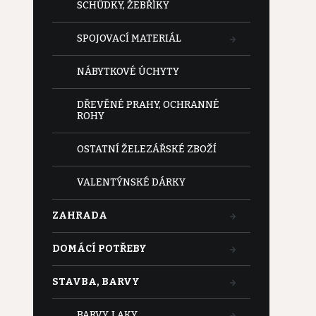
SCHŮDKY, ŽEBŘÍKY
SPOJOVACÍ MATERIÁL
NÁBYTKOVÉ ÚCHYTY
DŘEVĚNÉ PRAHY, OCHRANNÉ
ROHY
OSTATNÍ ŽELEZÁŘSKÉ ZBOŽÍ
VALENTÝNSKÉ DÁRKY
ZAHRADA
DOMÁCÍ POTŘEBY
STAVBA, BARVY
BARVY, LAKY