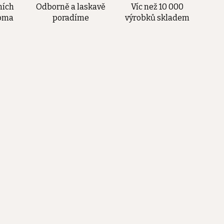
ních
Odborně a laskavě
Víc než 10 000
doma
poradíme
výrobků skladem