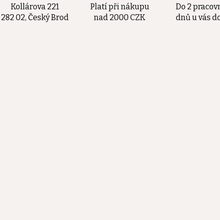
Kollárova 221
Platí při nákupu
Do 2 pracov
282 02, Český Brod
nad 2000 CZK
dnů u vás 