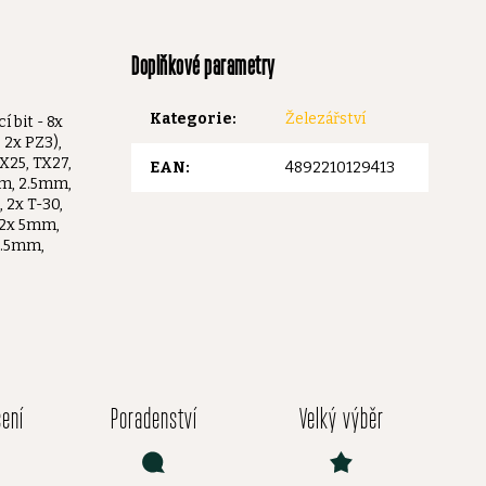
Doplňkové parametry
Kategorie
:
Železářství
 bit - 8x
 2x PZ3),
X25, TX27,
EAN
:
4892210129413
mm, 2.5mm,
 2x T-30,
 2x 5mm,
2.5mm,
čení
Poradenství
Velký výběr