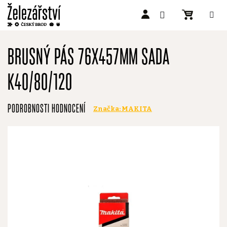
Přejít
na
BRUSNÝ PÁS 76X457MM SADA
obsah
K40/80/120
Průměrné
PODROBNOSTI HODNOCENÍ
Značka:
MAKITA
hodnocení
produktu
je
0,0
z
5
hvězdiček.