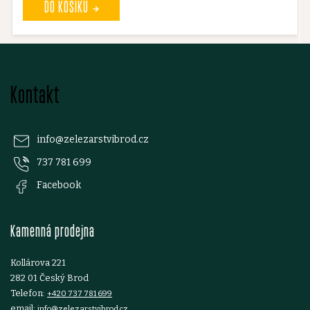
DO KOŠÍKU
Z
Kontakt
á
p
info
@
zelezarstvibrod.cz
737 781 699
a
Facebook
t
Kamenná prodejna
í
Kollárova 221
282 01 Český Brod
Telefon:
+420 737 781 699
email:
info@zelezarstvibrod.cz