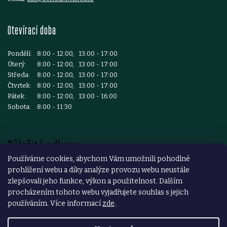
Otevírací doba
Pondělí:
8:00 - 12:00, 13:00 - 17:00
Úterý:
8:00 - 12:00, 13:00 - 17:00
Středa:
8:00 - 12:00, 13:00 - 17:00
Čtvrtek:
8:00 - 12:00, 13:00 - 17:00
Pátek:
8:00 - 12:00, 13:00 - 16:00
Sobota:
8:00 - 11:30
Důležité odkazy
Používáme cookies, abychom Vám umožnili pohodlné
prohlížení webu a díky analýze provozu webu neustále
Reklamace a vrácení zboží
zlepšovali jeho funkce, výkon a použitelnost. Dalším
Obchodní podmínky
procházením tohoto webu vyjadřujete souhlas s jejich
používáním. Více informací
zde
.
Podmínky ochrany osobních údajů