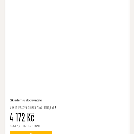
Skladem u dodavatele
MAKITA Pásová bruska 457x76mm,650W
4 172 Kč
3 447,93 Kč bez DPH