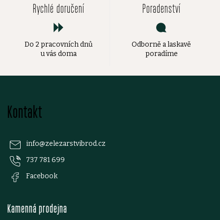
Rychlé doručení
Poradenství
Do 2 pracovních dnů
Odborně a laskavě
u vás doma
poradíme
Z
Kontakt
á
p
info
@
zelezarstvibrod.cz
737 781 699
a
Facebook
t
Kamenná prodejna
í