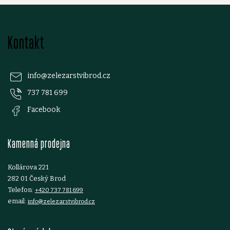
Z
Kontakt
á
p
info
@
zelezarstvibrod.cz
737 781 699
a
Facebook
t
Kamenná prodejna
í
Kollárova 221
282 01 Český Brod
Telefon:
+420 737 781 699
email:
info@zelezarstvibrod.cz