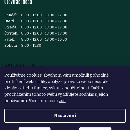
Otevírací doba
Pondělí:
8:00 - 12:00, 13:00 - 17:00
Úterý:
8:00 - 12:00, 13:00 - 17:00
Středa:
8:00 - 12:00, 13:00 - 17:00
Čtvrtek:
8:00 - 12:00, 13:00 - 17:00
Pátek:
8:00 - 12:00, 13:00 - 16:00
Sobota:
8:00 - 11:30
Důležité odkazy
Používáme cookies, abychom Vám umožnili pohodlné
prohlížení webu a díky analýze provozu webu neustále
Reklamace a vrácení zboží
zlepšovali jeho funkce, výkon a použitelnost. Dalším
Obchodní podmínky
procházením tohoto webu vyjadřujete souhlas s jejich
používáním. Více informací
zde
.
Podmínky ochrany osobních údajů
Nastavení
Copyright 2026
ŽELEZÁŘSTVÍ ČESKÝ BROD
. Všechna práva