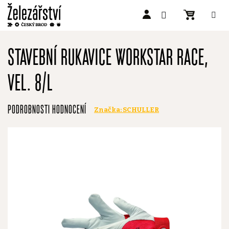
Přejít
na
STAVEBNÍ RUKAVICE WORKSTAR RACE,
obsah
VEL. 8/L
Průměrné
PODROBNOSTI HODNOCENÍ
Značka:
SCHULLER
hodnocení
produktu
je
0,0
z
5
hvězdiček.