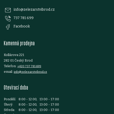
p
info
@
zelezarstvibrod.cz
737 781 699
a
Facebook
t
Kamenná prodejna
í
Kollárova 221
282 01 Český Brod
Telefon:
+420 737 781 699
email:
info@zelezarstvibrod.cz
Otevírací doba
Pondělí:
8:00 - 12:00, 13:00 - 17:00
Úterý:
8:00 - 12:00, 13:00 - 17:00
Středa:
8:00 - 12:00, 13:00 - 17:00