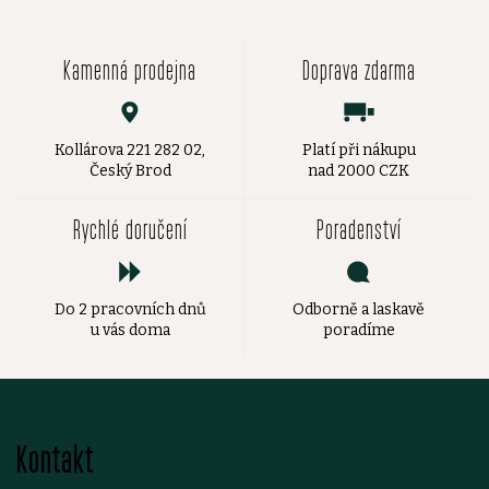
Kamenná prodejna
Doprava zdarma
Kollárova 221 282 02,
Platí při nákupu
Český Brod
nad 2000 CZK
Rychlé doručení
Poradenství
Do 2 pracovních dnů
Odborně a laskavě
u vás doma
poradíme
Z
Kontakt
á