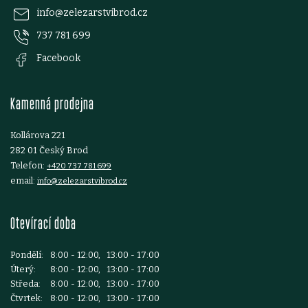
p
info
@
zelezarstvibrod.cz
737 781 699
a
Facebook
t
Kamenná prodejna
í
Kollárova 221
282 01 Český Brod
Telefon:
+420 737 781 699
email:
info@zelezarstvibrod.cz
Otevírací doba
Pondělí:
8:00 - 12:00, 13:00 - 17:00
Úterý:
8:00 - 12:00, 13:00 - 17:00
Středa:
8:00 - 12:00, 13:00 - 17:00
Čtvrtek:
8:00 - 12:00, 13:00 - 17:00