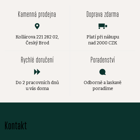
Kamenná prodejna
Doprava zdarma
Kollárova 221 282 02,
Platí při nákupu
Český Brod
nad 2000 CZK
Rychlé doručení
Poradenství
Do 2 pracovních dnů
Odborně a laskavě
u vás doma
poradíme
Z
Kontakt
á