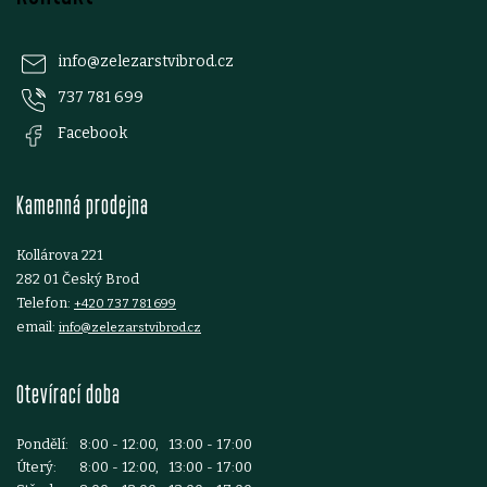
á
p
info
@
zelezarstvibrod.cz
737 781 699
a
Facebook
t
Kamenná prodejna
í
Kollárova 221
282 01 Český Brod
Telefon:
+420 737 781 699
email:
info@zelezarstvibrod.cz
Otevírací doba
Pondělí:
8:00 - 12:00, 13:00 - 17:00
Úterý:
8:00 - 12:00, 13:00 - 17:00