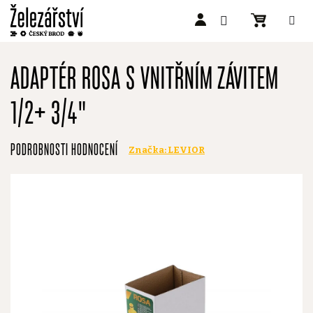
Přejít
na
ADAPTÉR ROSA S VNITŘNÍM ZÁVITEM
obsah
1/2+ 3/4"
Průměrné
PODROBNOSTI HODNOCENÍ
Značka:
LEVIOR
hodnocení
produktu
je
0,0
z
5
hvězdiček.