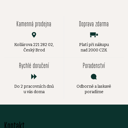
Kamenná prodejna
Doprava zdarma
Kollárova 221 282 02,
Platí při nákupu
Český Brod
nad 2000 CZK
Rychlé doručení
Poradenství
Do 2 pracovních dnů
Odborně a laskavě
u vás doma
poradíme
Z
Kontakt