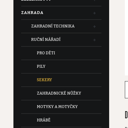
t
ZAHRADA
r
ZAHRADNÍ TECHNIKA
a
RUČNÍ NÁŘADÍ
n
PRO DĚTI
n
PILY
í
SEKERY
p
ZAHRADNICKÉ NŮŽKY
a
MOTYKY A MOTYČKY
D
n
HRÁBĚ