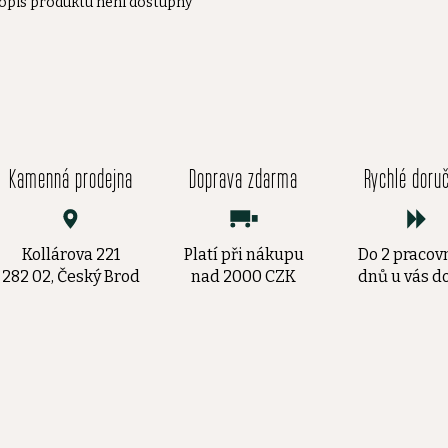
opis produktu není dostupný
Kamenná prodejna
Doprava zdarma
Rychlé doru
Kollárova 221
Platí při nákupu
Do 2 pracov
282 02, Český Brod
nad 2000 CZK
dnů u vás 