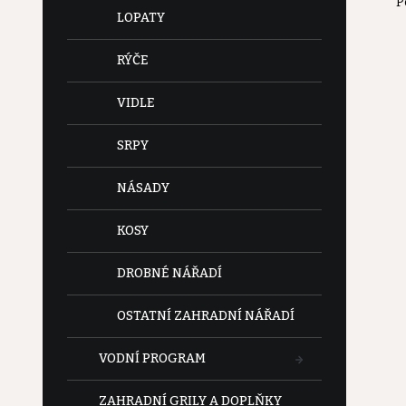
P
e
LOPATY
l
RÝČE
VIDLE
SRPY
NÁSADY
KOSY
DROBNÉ NÁŘADÍ
OSTATNÍ ZAHRADNÍ NÁŘADÍ
VODNÍ PROGRAM
ZAHRADNÍ GRILY A DOPLŇKY