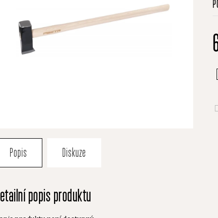
P
h
p
je
0
z
5
h
Popis
Diskuze
etailní popis produktu