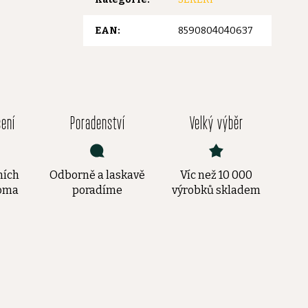
EAN
:
8590804040637
čení
Poradenství
Velký výběr
ních
Odborně a laskavě
Víc než 10 000
doma
poradíme
výrobků skladem