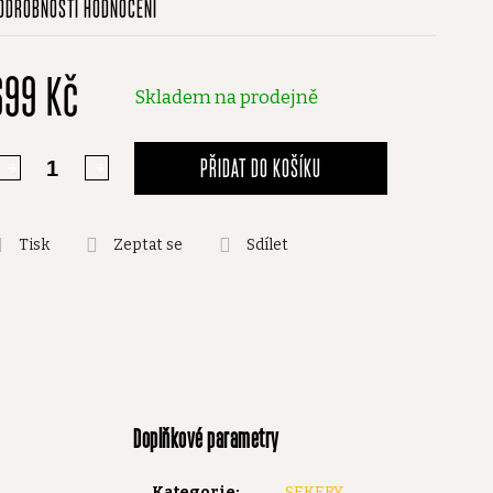
ODROBNOSTI HODNOCENÍ
odnocení
roduktu
699 Kč
,0
Skladem na prodejně
vězdiček.
PŘIDAT DO KOŠÍKU
Tisk
Zeptat se
Sdílet
Doplňkové parametry
Kategorie
:
SEKERY