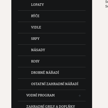
S
e
LOPATY
S
l
RÝČE
VIDLE
SRPY
NÁSADY
KOSY
DROBNÉ NÁŘADÍ
OSTATNÍ ZAHRADNÍ NÁŘADÍ
VODNÍ PROGRAM
ZAHRADNÍ GRILY A DOPLŇKY