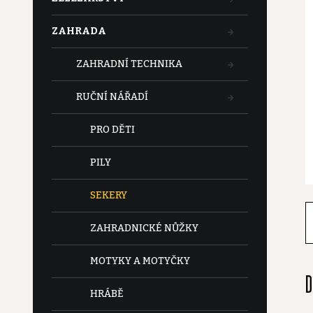
t
ZAHRADA
r
ZAHRADNÍ TECHNIKA
a
RUČNÍ NÁŘADÍ
n
PRO DĚTI
n
PILY
í
SEKERY
p
ZAHRADNICKÉ NŮŽKY
a
MOTYKY A MOTYČKY
D
n
HRÁBĚ