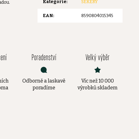
Kategorie
:
SEKERY
adou.
EAN
:
8590804015345
čení
Poradenství
Velký výběr
ních
Odborně a laskavě
Víc než 10 000
doma
poradíme
výrobků skladem