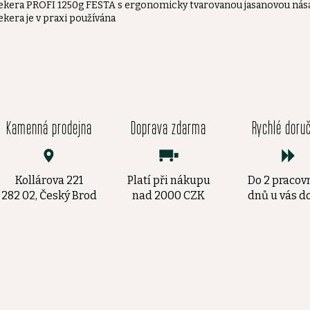
ekera PROFI 1250g FESTA s ergonomicky tvarovanou jasanovou nás
ekera je v praxi používána
Kamenná prodejna
Doprava zdarma
Rychlé doru
Kollárova 221
Platí při nákupu
Do 2 pracov
282 02, Český Brod
nad 2000 CZK
dnů u vás 