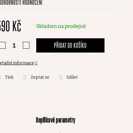
ODROBNOSTI HODNOCENÍ
odnocení
roduktu
590 Kč
,0
Skladem na prodejně
vězdiček.
PŘIDAT DO KOŠÍKU
etailní informace
Tisk
Zeptat se
Sdílet
Doplňkové parametry