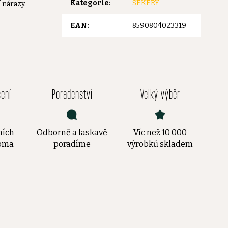
Kategorie
:
SEKERY
 nárazy.
EAN
:
8590804023319
čení
Poradenství
Velký výběr
ních
Odborně a laskavě
Víc než 10 000
doma
poradíme
výrobků skladem