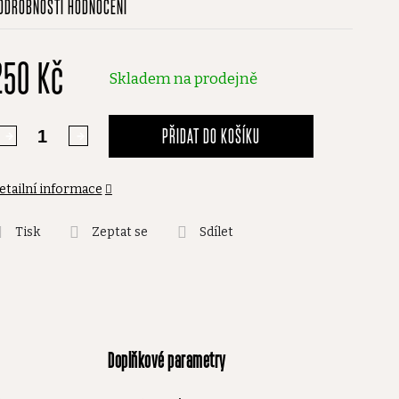
ODROBNOSTI HODNOCENÍ
odnocení
roduktu
250 Kč
,0
Skladem na prodejně
vězdiček.
PŘIDAT DO KOŠÍKU
etailní informace
Tisk
Zeptat se
Sdílet
Doplňkové parametry