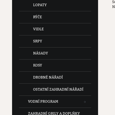
S
e
LOPATY
N
l
RÝČE
VIDLE
SRPY
NÁSADY
KOSY
DROBNÉ NÁŘADÍ
OSTATNÍ ZAHRADNÍ NÁŘADÍ
VODNÍ PROGRAM
ZAHRADNÍ GRILY A DOPLŇKY