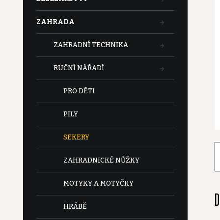
t
ZAHRADA
r
ZAHRADNÍ TECHNIKA
a
RUČNÍ NÁŘADÍ
n
PRO DĚTI
n
PILY
í
SEKERY
p
ZAHRADNICKÉ NŮŽKY
a
MOTYKY A MOTYČKY
D
n
HRÁBĚ