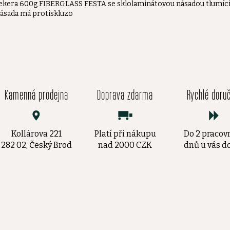
ekera 600g FIBERGLASS FESTA se sklolaminátovou násadou tlumící
ásada má protiskluzo
Kamenná prodejna
Doprava zdarma
Rychlé doru
Kollárova 221
Platí při nákupu
Do 2 pracov
282 02, Český Brod
nad 2000 CZK
dnů u vás 