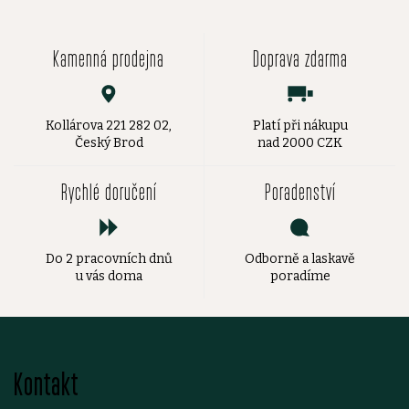
Kamenná prodejna
Doprava zdarma
Kollárova 221 282 02,
Platí při nákupu
Český Brod
nad 2000 CZK
Rychlé doručení
Poradenství
Do 2 pracovních dnů
Odborně a laskavě
u vás doma
poradíme
Z
Kontakt
á