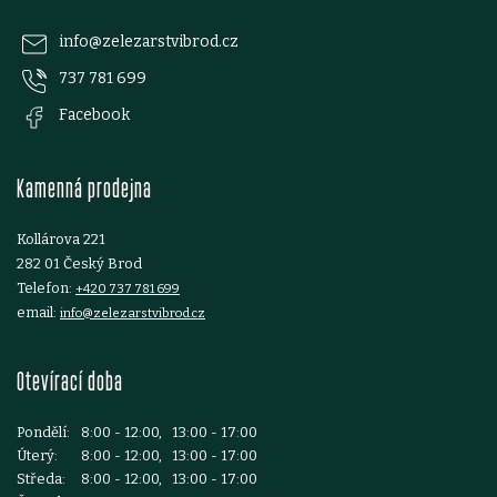
p
info
@
zelezarstvibrod.cz
737 781 699
a
Facebook
t
Kamenná prodejna
í
Kollárova 221
282 01 Český Brod
Telefon:
+420 737 781 699
email:
info@zelezarstvibrod.cz
Otevírací doba
Pondělí:
8:00 - 12:00, 13:00 - 17:00
Úterý:
8:00 - 12:00, 13:00 - 17:00
Středa:
8:00 - 12:00, 13:00 - 17:00