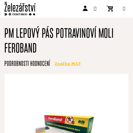
Přejít
na
PM LEPOVÝ PÁS POTRAVINOVÍ MOLI
obsah
FEROBAND
Průměrné
PODROBNOSTI HODNOCENÍ
Značka:
MAT
hodnocení
produktu
je
0,0
z
5
hvězdiček.