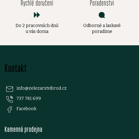
Rychlé doručení
Poradenství
Do 2 pracovních dnů
Odborně a laskavě
u vás doma
poradíme
Z
Kontakt
á
p
info
@
zelezarstvibrod.cz
737 781 699
a
Facebook
t
Kamenná prodejna
í