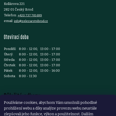
Kollárova 221
282 01 Český Brod
Telefon:
+420 737 781 699
email:
info@zelezarstvibrod.cz
Otevírací doba
Pondělí:
8:00 - 12:00, 13:00 - 17:00
Úterý:
8:00 - 12:00, 13:00 - 17:00
Středa:
8:00 - 12:00, 13:00 - 17:00
Čtvrtek:
8:00 - 12:00, 13:00 - 17:00
Pátek:
8:00 - 12:00, 13:00 - 16:00
Sobota:
8:00 - 11:30
Důležité odkazy
Používáme cookies, abychom Vám umožnili pohodlné
prohlížení webu a díky analýze provozu webu neustále
Reklamace a vrácení zboží
zlepšovali jeho funkce, výkon a použitelnost. Dalším