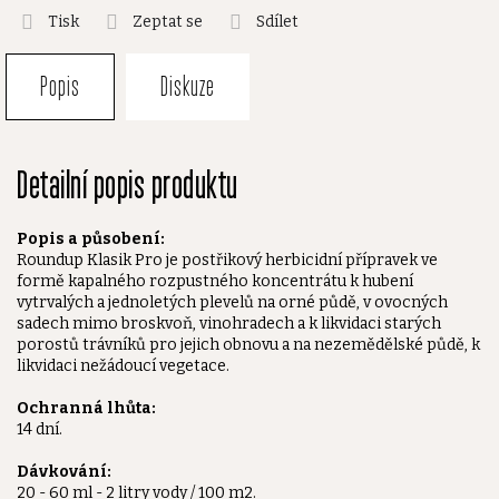
Tisk
Zeptat se
Sdílet
Popis
Diskuze
Detailní popis produktu
Popis a působení:
Roundup Klasik Pro je postřikový herbicidní přípravek ve
formě kapalného rozpustného koncentrátu k hubení
vytrvalých a jednoletých plevelů na orné půdě, v ovocných
sadech mimo broskvoň, vinohradech a k likvidaci starých
porostů trávníků pro jejich obnovu a na nezemědělské půdě, k
likvidaci nežádoucí vegetace.
Ochranná lhůta:
14 dní.
Dávkování:
20 - 60 ml - 2 litry vody / 100 m2.