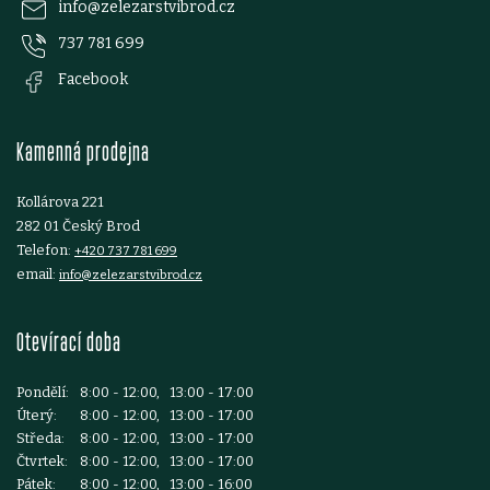
p
info
@
zelezarstvibrod.cz
737 781 699
a
Facebook
t
Kamenná prodejna
í
Kollárova 221
282 01 Český Brod
Telefon:
+420 737 781 699
email:
info@zelezarstvibrod.cz
Otevírací doba
Pondělí:
8:00 - 12:00, 13:00 - 17:00
Úterý:
8:00 - 12:00, 13:00 - 17:00
Středa:
8:00 - 12:00, 13:00 - 17:00
Čtvrtek:
8:00 - 12:00, 13:00 - 17:00
Pátek:
8:00 - 12:00, 13:00 - 16:00