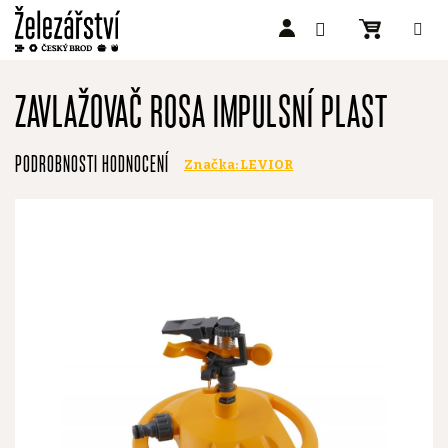
Přejít
na
ZAVLAŽOVAČ ROSA IMPULSNÍ PLAST
obsah
Průměrné
PODROBNOSTI HODNOCENÍ
Značka:
LEVIOR
hodnocení
produktu
je
0,0
z
5
hvězdiček.