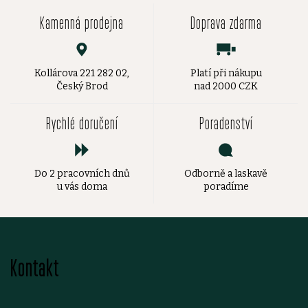
Kamenná prodejna
Doprava zdarma
Kollárova 221 282 02,
Platí při nákupu
Český Brod
nad 2000 CZK
Rychlé doručení
Poradenství
Do 2 pracovních dnů
Odborně a laskavě
u vás doma
poradíme
Z
Kontakt
á