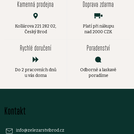
Kamenná prodejna
Doprava zdarma
Kollárova 221 282 02,
Platí při nákupu
Český Brod
nad 2000 CZK
Rychlé doručení
Poradenství
Do 2 pracovních dnů
Odborně a laskavě
u vás doma
poradíme
Z
Kontakt
á
p
info
@
zelezarstvibrod.cz