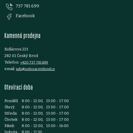
737 781 699
a
Facebook
t
Kamenná prodejna
í
Kollárova 221
282 01 Český Brod
Telefon:
+420 737 781 699
email:
info@zelezarstvibrod.cz
Otevírací doba
Pondělí:
8:00 - 12:00, 13:00 - 17:00
Úterý:
8:00 - 12:00, 13:00 - 17:00
Středa:
8:00 - 12:00, 13:00 - 17:00
Čtvrtek:
8:00 - 12:00, 13:00 - 17:00
Pátek:
8:00 - 12:00, 13:00 - 16:00
Sobota:
8:00 - 11:30