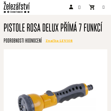
Přejít
na
PISTOLE ROSA DELUX PŘÍMÁ 7 FUNKCÍ
obsah
Průměrné
PODROBNOSTI HODNOCENÍ
Značka:
LEVIOR
hodnocení
produktu
je
0,0
z
5
hvězdiček.