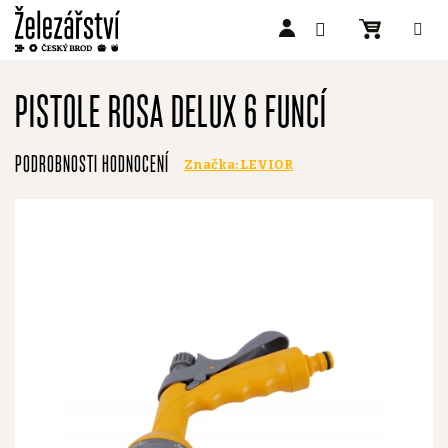
Přejít
na
PISTOLE ROSA DELUX 6 FUNCÍ
obsah
Průměrné
PODROBNOSTI HODNOCENÍ
Značka:
LEVIOR
hodnocení
produktu
je
0,0
z
5
hvězdiček.