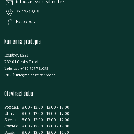
p
info
@
zelezarstvibrod.cz
737 781 699
a
Facebook
t
Kamenná prodejna
í
Kollárova 221
282 01 Český Brod
Telefon:
+420 737 781 699
email:
info@zelezarstvibrod.cz
Otevírací doba
Pondělí:
8:00 - 12:00, 13:00 - 17:00
Úterý:
8:00 - 12:00, 13:00 - 17:00
Středa:
8:00 - 12:00, 13:00 - 17:00
Čtvrtek:
8:00 - 12:00, 13:00 - 17:00
Pátek:
8:00 - 12:00, 13:00 - 16:00