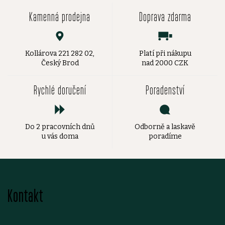
Kamenná prodejna
Doprava zdarma
Kollárova 221 282 02,
Platí při nákupu
Český Brod
nad 2000 CZK
Rychlé doručení
Poradenství
Do 2 pracovních dnů
Odborně a laskavě
u vás doma
poradíme
Z
Kontakt
á