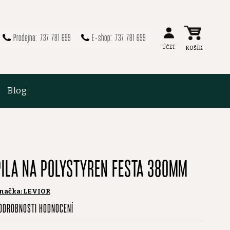
737 781 699
737 781 699
Blog
PILA NA POLYSTYREN FESTA 380MM
načka:
LEVIOR
růměrné
ODROBNOSTI HODNOCENÍ
odnocení
roduktu