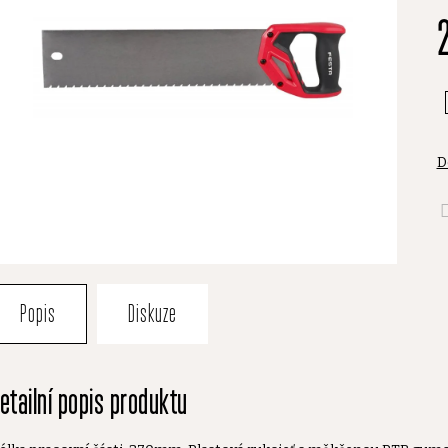
je
0
z
5
h
D
Popis
Diskuze
etailní popis produktu