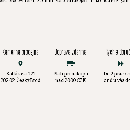
élka pracovní části: 370mm, Plastová rukojeť s měkčenou PTR gumo
Kamenná prodejna
Doprava zdarma
Rychlé doru
Kollárova 221
Platí při nákupu
Do 2 pracov
282 02, Český Brod
nad 2000 CZK
dnů u vás 