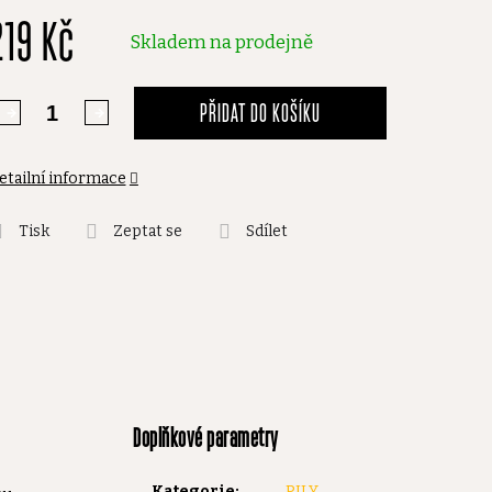
219 Kč
,0
Skladem na prodejně
vězdiček.
PŘIDAT DO KOŠÍKU
etailní informace
Tisk
Zeptat se
Sdílet
Doplňkové parametry
Kategorie
:
PILY