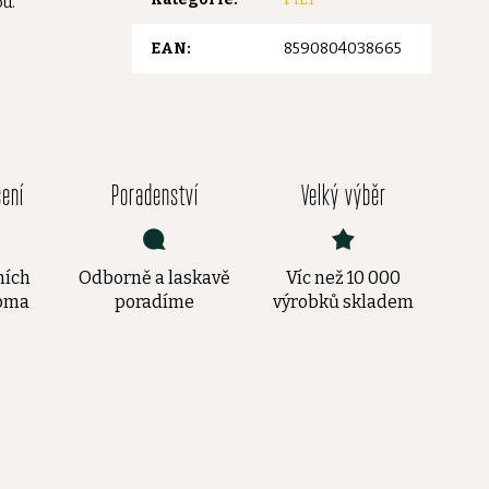
u.
EAN
:
8590804038665
čení
Poradenství
Velký výběr
ních
Odborně a laskavě
Víc než 10 000
doma
poradíme
výrobků skladem