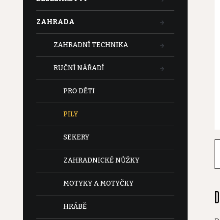
t
ZAHRADA
r
ZAHRADNÍ TECHNIKA
a
RUČNÍ NÁŘADÍ
n
PRO DĚTI
n
PILY
í
SEKERY
p
ZAHRADNICKÉ NŮŽKY
a
MOTYKY A MOTYČKY
D
n
HRÁBĚ