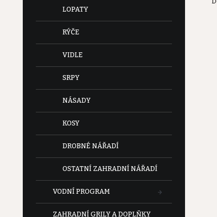
D
e
LOPATY
l
RÝČE
VIDLE
SRPY
NÁSADY
KOSY
DROBNÉ NÁŘADÍ
OSTATNÍ ZAHRADNÍ NÁŘADÍ
VODNÍ PROGRAM
ZAHRADNÍ GRILY A DOPLŇKY