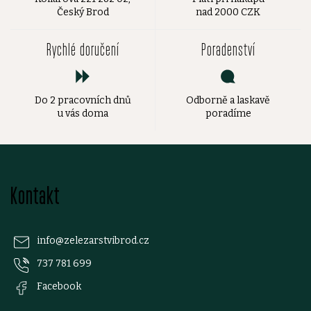
Český Brod
nad 2000 CZK
Rychlé doručení
Poradenství
Do 2 pracovních dnů
Odborně a laskavě
u vás doma
poradíme
Z
Kontakt
á
p
info
@
zelezarstvibrod.cz
737 781 699
a
Facebook