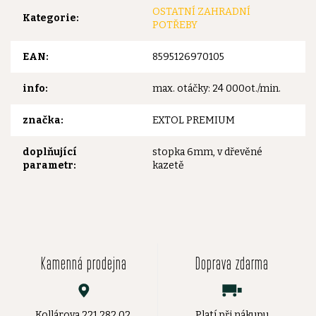
OSTATNÍ ZAHRADNÍ
Kategorie
:
POTŘEBY
EAN
:
8595126970105
info
:
max. otáčky: 24 000ot./min.
značka
:
EXTOL PREMIUM
doplňující
stopka 6mm, v dřevěné
parametr
:
kazetě
Kamenná prodejna
Doprava zdarma
Kollárova 221 282 02,
Platí při nákupu