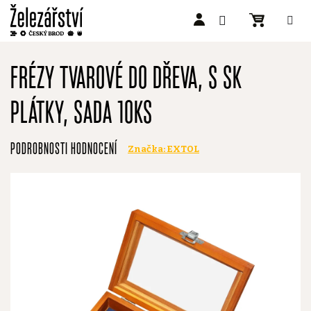
Přejít
na
FRÉZY TVAROVÉ DO DŘEVA, S SK
obsah
PLÁTKY, SADA 10KS
Průměrné
PODROBNOSTI HODNOCENÍ
Značka:
EXTOL
hodnocení
produktu
je
0,0
z
5
hvězdiček.