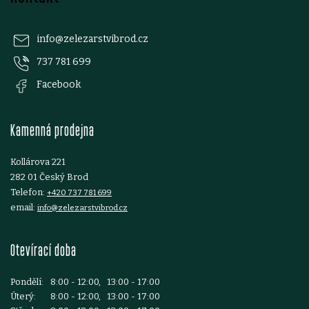
á
p
info
@
zelezarstvibrod.cz
737 781 699
a
Facebook
t
Kamenná prodejna
í
Kollárova 221
282 01 Český Brod
Telefon:
+420 737 781 699
email:
info@zelezarstvibrod.cz
Otevírací doba
Pondělí:
8:00 - 12:00, 13:00 - 17:00
Úterý:
8:00 - 12:00, 13:00 - 17:00