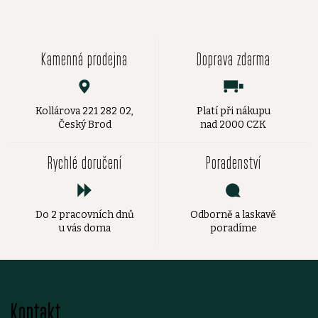
Kamenná prodejna
Doprava zdarma
Kollárova 221 282 02,
Platí při nákupu
Český Brod
nad 2000 CZK
Rychlé doručení
Poradenství
Do 2 pracovních dnů
Odborně a laskavě
u vás doma
poradíme
Z
Kontakt