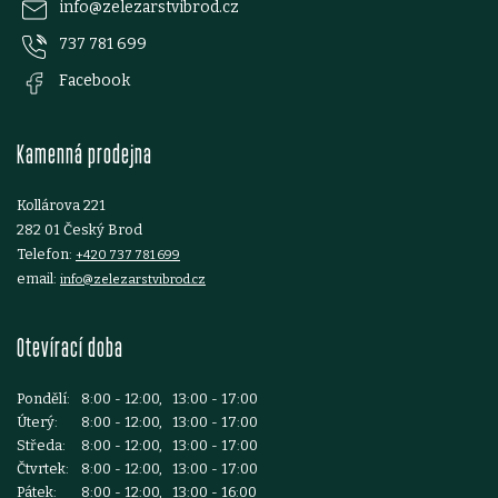
p
info
@
zelezarstvibrod.cz
737 781 699
a
Facebook
t
Kamenná prodejna
í
Kollárova 221
282 01 Český Brod
Telefon:
+420 737 781 699
email:
info@zelezarstvibrod.cz
Otevírací doba
Pondělí:
8:00 - 12:00, 13:00 - 17:00
Úterý:
8:00 - 12:00, 13:00 - 17:00
Středa:
8:00 - 12:00, 13:00 - 17:00
Čtvrtek:
8:00 - 12:00, 13:00 - 17:00
Pátek:
8:00 - 12:00, 13:00 - 16:00