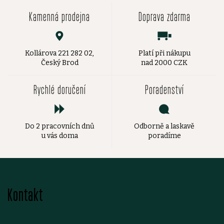
Kamenná prodejna
Doprava zdarma
Kollárova 221 282 02,
Platí při nákupu
Český Brod
nad 2000 CZK
Rychlé doručení
Poradenství
Do 2 pracovních dnů
Odborně a laskavě
u vás doma
poradíme
Z
Kontakt
á