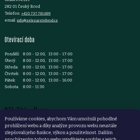
282 01 Český Brod
Telefon:
+420 737 781 699
email:
info@zelezarstvibrod.cz
Otevírací doba
Pondělí:
8:00 - 12:00, 13:00 - 17:00
Úterý:
8:00 - 12:00, 13:00 - 17:00
Středa:
8:00 - 12:00, 13:00 - 17:00
Čtvrtek:
8:00 - 12:00, 13:00 - 17:00
Pátek:
8:00 - 12:00, 13:00 - 16:00
Sobota:
8:00 - 11:30
Důležité odkazy
Používáme cookies, abychom Vám umožnili pohodlné
prohlížení webu a díky analýze provozu webu neustále
Reklamace a vrácení zboží
zlepšovali jeho funkce, výkon a použitelnost. Dalším
Obchodní podmínky
procházením tohoto webu vyjadřujete souhlas s jejich