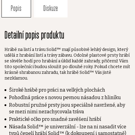
Popis
Diskuze
Detailní popis produktu
Hrábě na listí a trávu Solid™ mají působivě lehký design, který
udělá z hrabání listí a trávy zábavu. Odolné plastové prsty hrábí
se skvěle hodí pro hrabání a úklid každé zahrady, přičemž Vám
tito společníci budou sloužit po dlouhé roky. Pokud chcete mít
krásně shrabanou zahradu, tak hrábě Solid™ Vás jistě
nezklamou.
Široké hrábě pro práci na velkých plochách
Pohodlná práce s novou pevnou násadou z hliníku
Robustní pružné prsty jsou speciálně navržené, aby
se mezi nimi nezachycovala tráva
Praktické očko pro snadné zavěšení hrábí
Násada Solid™ je univerzální - lze na ni nasadit více
typů čepelí hrábí Solid™ (k dokoupení i samostatně)