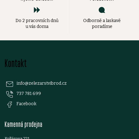
Do 2 pracovních dnů
Odborně a laskavě
u vás doma
poradíme
Z
Kontakt
á
p
info
@
zelezarstvibrod.cz
737 781 699
a
Facebook
t
Kamenná prodejna
í
Kollárova 221