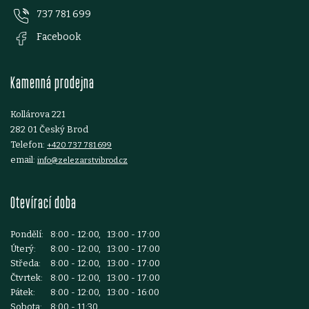
737 781 699
a
Facebook
t
Kamenná prodejna
í
Kollárova 221
282 01 Český Brod
Telefon:
+420 737 781 699
email:
info@zelezarstvibrod.cz
Otevírací doba
Pondělí:
8:00 - 12:00, 13:00 - 17:00
Úterý:
8:00 - 12:00, 13:00 - 17:00
Středa:
8:00 - 12:00, 13:00 - 17:00
Čtvrtek:
8:00 - 12:00, 13:00 - 17:00
Pátek:
8:00 - 12:00, 13:00 - 16:00
Sobota:
8:00 - 11:30