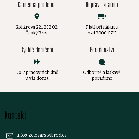
Kamenná prodejna
Doprava zdarma
Kollárova 221 282 02,
Platí při nákupu
Český Brod
nad 2000 CZK
Rychlé doručení
Poradenství
Do 2 pracovních dnů
Odborně a laskavě
u vás doma
poradíme
Z
Kontakt
á
p
info
@
zelezarstvibrod.cz