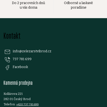
Do 2 pracovních dnů
Odborně a laskavě
u vás doma
poradíme
Z
Kontakt
á
p
info
@
zelezarstvibrod.cz
737 781 699
a
Facebook
t
Kamenná prodejna
í
Kollárova 221
282 01 Český Brod
Telefon:
+420 737 781 699