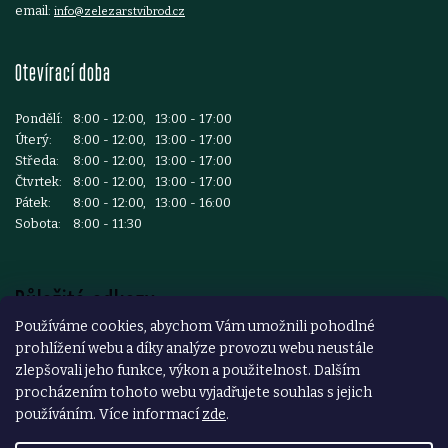
email:
info@zelezarstvibrod.cz
Otevírací doba
Pondělí:
8:00 - 12:00, 13:00 - 17:00
Úterý:
8:00 - 12:00, 13:00 - 17:00
Středa:
8:00 - 12:00, 13:00 - 17:00
Čtvrtek:
8:00 - 12:00, 13:00 - 17:00
Pátek:
8:00 - 12:00, 13:00 - 16:00
Sobota:
8:00 - 11:30
Důležité odkazy
Používáme cookies, abychom Vám umožnili pohodlné
prohlížení webu a díky analýze provozu webu neustále
Reklamace a vrácení zboží
zlepšovali jeho funkce, výkon a použitelnost. Dalším
Obchodní podmínky
procházením tohoto webu vyjadřujete souhlas s jejich
používáním. Více informací
zde
.
Podmínky ochrany osobních údajů