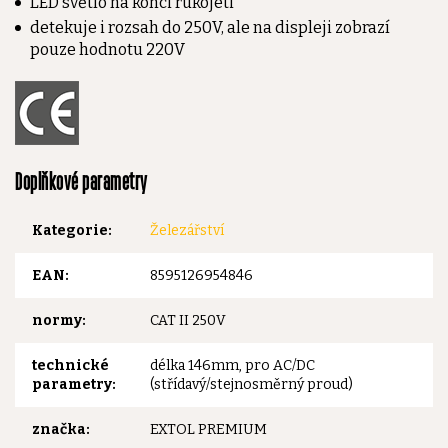
LED světlo na konci rukojeti
detekuje i rozsah do 250V, ale na displeji zobrazí
pouze hodnotu 220V
Doplňkové parametry
Kategorie
:
Železářství
EAN
:
8595126954846
normy
:
CAT II 250V
technické
délka 146mm, pro AC/DC
parametry
:
(střídavý/stejnosměrný proud)
značka
:
EXTOL PREMIUM